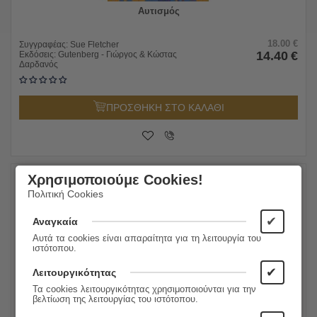
Αυτισμός
18.00
€
Συγγραφέας:
Sue Fletcher
14.40
€
Εκδόσεις:
Gutenberg - Γιώργος & Κώστας
Δαρδανός
ΠΡΟΣΘΗΚΗ ΣΤΟ ΚΑΛΑΘΙ
Χρησιμοποιούμε Cookies!
Πολιτική Cookies
20%
✔
Αναγκαία
Αυτά τα cookies είναι απαραίτητα για τη λειτουργία του
ιστότοπου.
✔
Λειτουργικότητας
Τα cookies λειτουργικότητας χρησιμοποιούνται για την
βελτίωση της λειτουργίας του ιστότοπου.