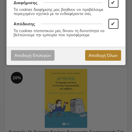
✔
Διαφήμισης
Νευρο-φυλές
Τα cookies διαφήμισης μας βοηθουν να προβάλουμε
περιεχομένο σχετικά με τα ενδιαφέροντα σας.
38.00
€
Συγγραφέας:
Steve Silberman
30.40
€
Εκδόσεις:
Ποταμός
✔
Απόδοσης
Τα cookies στατιστικών μας δίνουν τη δυνατότητα να
βελτιώνουμε την εμπειρία που προσφέρουμε.
ΠΡΟΣΘΗΚΗ ΣΤΟ ΚΑΛΑΘΙ
Αποδοχή Επιλογών
Αποδοχή Όλων
20%
Αυτισμός: Οι Άγραφοι Κανόνες Κοινωνικής Συμπεριφοράς Για