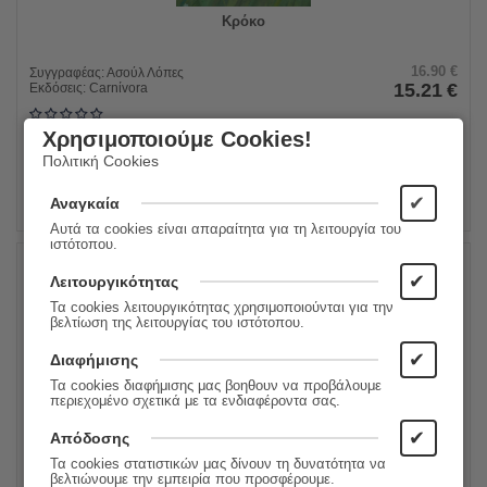
Κρόκο
16.90
€
Συγγραφέας:
Ασούλ Λόπες
15.21
€
Εκδόσεις:
Carnίvora
Χρησιμοποιούμε Cookies!
ΠΡΟΣΘΗΚΗ ΣΤΟ ΚΑΛΑΘΙ
Πολιτική Cookies
✔
Αναγκαία
Αυτά τα cookies είναι απαραίτητα για τη λειτουργία του
ιστότοπου.
✔
Λειτουργικότητας
10%
Τα cookies λειτουργικότητας χρησιμοποιούνται για την
βελτίωση της λειτουργίας του ιστότοπου.
✔
Διαφήμισης
Τα cookies διαφήμισης μας βοηθουν να προβάλουμε
περιεχομένο σχετικά με τα ενδιαφέροντα σας.
✔
Απόδοσης
Τα cookies στατιστικών μας δίνουν τη δυνατότητα να
βελτιώνουμε την εμπειρία που προσφέρουμε.