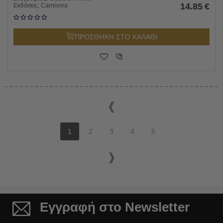
14.85
€
Εκδόσεις:
Carnίvora
ΠΡΟΣΘΗΚΗ ΣΤΟ ΚΑΛΑΘΙ
1
2
3
4
5
Εγγραφή στο Newsletter