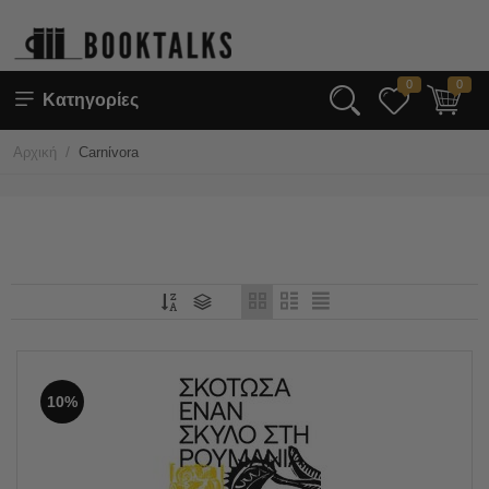
0
0
Κατηγορίες
/
Αρχική
Carnίvora
10%