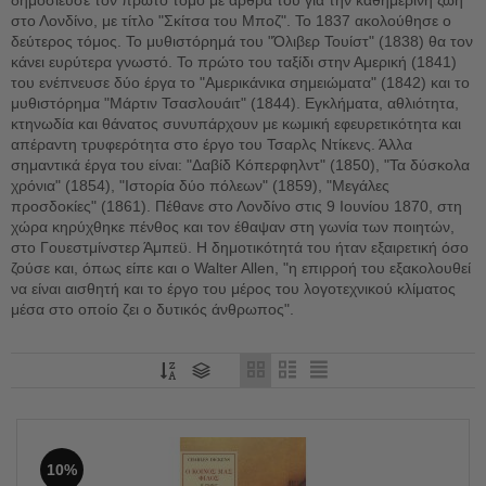
στο Λονδίνο, με τίτλο "Σκίτσα του Μποζ". Το 1837 ακολούθησε ο
δεύτερος τόμος. Το μυθιστόρημά του "Όλιβερ Τουίστ" (1838) θα τον
κάνει ευρύτερα γνωστό. Το πρώτο του ταξίδι στην Αμερική (1841)
του ενέπνευσε δύο έργα το "Αμερικάνικα σημειώματα" (1842) και το
μυθιστόρημα "Μάρτιν Τσασλουάιτ" (1844). Εγκλήματα, αθλιότητα,
κτηνωδία και θάνατος συνυπάρχουν με κωμική εφευρετικότητα και
απέραντη τρυφερότητα στο έργο του Τσαρλς Ντίκενς. Άλλα
σημαντικά έργα του είναι: "Δαβίδ Κόπερφηλντ" (1850), "Τα δύσκολα
χρόνια" (1854), "Ιστορία δύο πόλεων" (1859), "Μεγάλες
προσδοκίες" (1861). Πέθανε στο Λονδίνο στις 9 Ιουνίου 1870, στη
χώρα κηρύχθηκε πένθος και τον έθαψαν στη γωνία των ποιητών,
στο Γουεστμίνστερ Άμπεϋ. Η δημοτικότητά του ήταν εξαιρετική όσο
ζούσε και, όπως είπε και ο Walter Allen, "η επιρροή του εξακολουθεί
να είναι αισθητή και το έργο του μέρος του λογοτεχνικού κλίματος
μέσα στο οποίο ζει ο δυτικός άνθρωπος".
10%