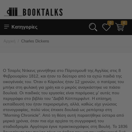
0
0
Κατηγορίες
/
Αρχική
Charles Dickens
Ο Τσαρλς Ντίκενς γεννήθηκε στο Πόρτσμουθ της Αγγλίας στις 8
Φεβρουαρίου 1812, και ήταν το δεύτερο από τα οχτώ παιδιά της
οικογένειάς του. Όταν ο Κάρολος ήταν 12 χρονών, ο πατέρας του
μπήκε στη φυλακή για χρέη και ο μικρός αναγκάστηκε να πιάσει
δουλειά. Οι παιδικές του εργασίες είναι παρόμοιες μ' αυτές που
περιγράφει στο βιβλίο του "Δαβίδ Κόππερφιλντ. Η επίσημη
εκπαίδευσή του ήταν περιορισμένη, αλλά, καθώς είχε γνώσεις
στενογραφίας, πολύ νέος έπιασε δουλειά ως ρεπόρτερ στη
"Morning Chronicle". Από τη θέση αυτή παραιτήθηκε ύστερα από
μερικά χρόνια, όταν πια είχε αρχίσει τη συγγραφική του
σταδιοδρομία. Αργότερα έγινε πρακτικογράφος στη Βουλή. Το 1836
δημοσίευσε τον πρώτο τόμο με άρθρα του για την καθημερινή ζωή