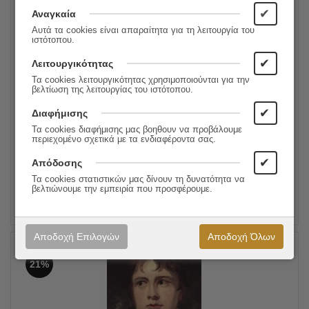
✔
Αναγκαία
Αυτά τα cookies είναι απαραίτητα για τη λειτουργία του
ιστότοπου.
✔
Λειτουργικότητας
Τα cookies λειτουργικότητας χρησιμοποιούνται για την
βελτίωση της λειτουργίας του ιστότοπου.
Χριστουγεννιάτικα κάλαντα
✔
Διαφήμισης
18.80
€
Συγγραφέας:
Charles Dickens
Τα cookies διαφήμισης μας βοηθουν να προβάλουμε
15.04
€
Εκδόσεις:
Εκδόσεις Πατάκη
περιεχομένο σχετικά με τα ενδιαφέροντα σας.
✔
Απόδοσης
ΠΡΟΣΘΗΚΗ ΣΤΟ ΚΑΛΑΘΙ
Τα cookies στατιστικών μας δίνουν τη δυνατότητα να
βελτιώνουμε την εμπειρία που προσφέρουμε.
Αποδοχή Επιλογών
Αποδοχή Όλων
21%