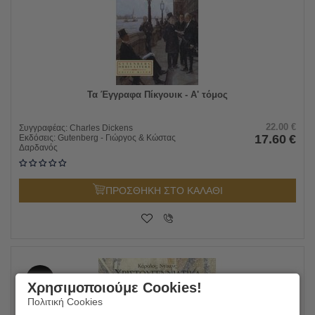
Τα Έγγραφα Πίκγουικ - Α' τόμος
22.00
€
Συγγραφέας:
Charles Dickens
17.60
€
Εκδόσεις:
Gutenberg - Γιώργος & Κώστας
Δαρδανός
ΠΡΟΣΘΗΚΗ ΣΤΟ ΚΑΛΑΘΙ
20%
Χρησιμοποιούμε Cookies!
Πολιτική Cookies