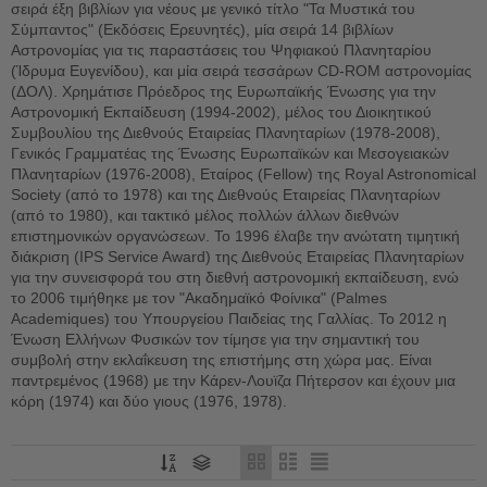
σειρά έξη βιβλίων για νέους με γενικό τίτλο "Τα Μυστικά του
Σύμπαντος" (Εκδόσεις Ερευνητές), μία σειρά 14 βιβλίων
Αστρονομίας για τις παραστάσεις του Ψηφιακού Πλανηταρίου
(Ίδρυμα Ευγενίδου), και μία σειρά τεσσάρων CD-ROM αστρονομίας
(ΔΟΛ). Χρημάτισε Πρόεδρος της Ευρωπαϊκής Ένωσης για την
Αστρονομική Εκπαίδευση (1994-2002), μέλος του Διοικητικού
Συμβουλίου της Διεθνούς Εταιρείας Πλανηταρίων (1978-2008),
Γενικός Γραμματέας της Ένωσης Ευρωπαϊκών και Μεσογειακών
Πλανηταρίων (1976-2008), Εταίρος (Fellow) της Royal Astronomical
Society (από το 1978) και της Διεθνούς Εταιρείας Πλανηταρίων
(από το 1980), και τακτικό μέλος πολλών άλλων διεθνών
επιστημονικών οργανώσεων. Το 1996 έλαβε την ανώτατη τιμητική
διάκριση (IPS Service Award) της Διεθνούς Εταιρείας Πλανηταρίων
για την συνεισφορά του στη διεθνή αστρονομική εκπαίδευση, ενώ
το 2006 τιμήθηκε με τον "Ακαδημαϊκό Φοίνικα" (Palmes
Academiques) του Υπουργείου Παιδείας της Γαλλίας. Το 2012 η
Ένωση Ελλήνων Φυσικών τον τίμησε για την σημαντική του
συμβολή στην εκλαΐκευση της επιστήμης στη χώρα μας. Είναι
παντρεμένος (1968) με την Κάρεν-Λουϊζα Πήτερσον και έχουν μια
κόρη (1974) και δύο γιους (1976, 1978).