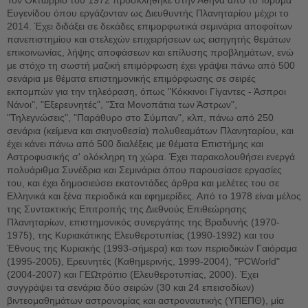
Ευγενίδου όπου εργάζονταν ως Διευθυντής Πλανηταρίου μέχρι το
2014. Έχει διδάξει σε δεκάδες επιμορφωτικά σεμινάρια αποφοίτων
πανεπιστημίου και στελεχών επιχειρήσεων ως εισηγητής θεμάτων
επικοινωνίας, λήψης αποφάσεων και επίλυσης προβλημάτων, ενώ
με στόχο τη σωστή μαζική επιμόρφωση έχει γράψει πάνω από 500
σενάρια με θέματα επιστημονικής επιμόρφωσης σε σειρές
εκπομπών για την τηλεόραση, όπως "Κόκκινοι Γίγαντες - Άσπροι
Νάνοι", "Εξερευνητές", "Στα Μονοπάτια των Άστρων",
"Τηλεγνώσεις", "Παράθυρο στο Σύμπαν", κλπ, πάνω από 250
σενάρια (κείμενα και σκηνοθεσία) πολυθεαμάτων Πλανηταρίου, και
έχει κάνει πάνω από 500 διαλέξεις με θέματα Επιστήμης και
Αστροφυσικής σ' ολόκληρη τη χώρα. Έχει παρακολουθήσει ενεργά
πολυάριθμα Συνέδρια και Σεμινάρια όπου παρουσίασε εργασίες
του, και έχει δημοσιεύσει εκατοντάδες άρθρα και μελέτες του σε
Ελληνικά και ξένα περιοδικά και εφημερίδες. Από το 1978 είναι μέλος
της Συντακτικής Επιτροπής της Διεθνούς Επιθεώρησης
Πλανηταρίων, επιστημονικός συνεργάτης της Βραδυνής (1970-
1975), της Κυριακάτικης Ελευθεροτυπίας (1990-1992) και του
Έθνους της Κυριακής (1993-σήμερα) και των περιοδικών Γαιόραμα
(1995-2005), Ερευνητές (Καθημερινής, 1999-2004), "PCWorld"
(2004-2007) και ΓΕΩτρόπιο (Ελευθεροτυπίας, 2000). Έχει
συγγράψει τα σενάρια δύο σειρών (30 και 24 επεισοδίων)
βιντεομαθημάτων αστρονομίας και αστροναυτικής (ΥΠΕΠΘ), μία