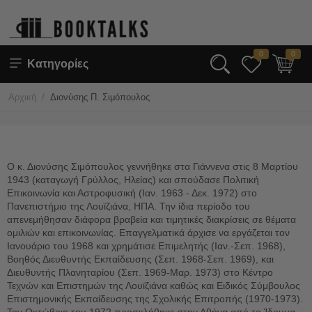
0
0
Κατηγορίες
/
Αρχική
Διονύσης Π. Σιμόπουλος
Ο κ. Διονύσης Σιμόπουλος γεννήθηκε στα Γιάννενα στις 8 Μαρτίου
1943 (καταγωγή Γρύλλος, Ηλείας) και σπούδασε Πολιτική
Επικοινωνία και Αστροφυσική (Ιαν. 1963 - Δεκ. 1972) στο
Πανεπιστήμιο της Λουϊζιάνα, ΗΠΑ. Την ίδια περίοδο του
απενεμήθησαν διάφορα βραβεία και τιμητικές διακρίσεις σε θέματα
ομιλιών και επικοινωνίας. Επαγγελματικά άρχισε να εργάζεται τον
Ιανουάριο του 1968 και χρημάτισε Επιμελητής (Ιαν.-Σεπ. 1968),
Βοηθός Διευθυντής Εκπαίδευσης (Σεπ. 1968-Σεπ. 1969), και
Διευθυντής Πλανηταρίου (Σεπ. 1969-Μαρ. 1973) στο Κέντρο
Τεχνών και Επιστημών της Λουϊζιάνα καθώς και Ειδικός Σύμβουλος
Επιστημονικής Εκπαίδευσης της Σχολικής Επιτροπής (1970-1973).
Τον Οκτώβριο του 1972 προσκλήθηκε στην Αθήνα από το Ίδρυμα