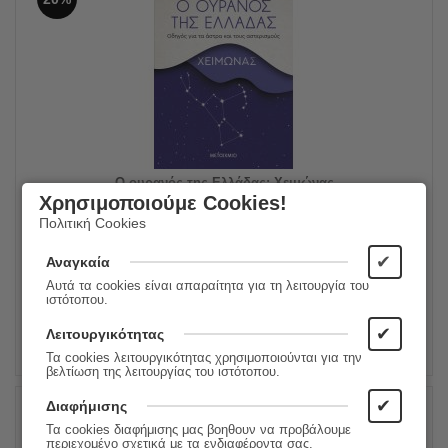
Ο ουρανός της Ελλάδας: Χειμώνας
Χρησιμοποιούμε Cookies!
Πολιτική Cookies
13.30
€
Συγγραφέας:
Διονύσης Π. Σιμόπουλος
10.64
€
Εκδόσεις:
Μεταίχμιο
✔
Αναγκαία
Αυτά τα cookies είναι απαραίτητα για τη λειτουργία του
ιστότοπου.
ΠΡΟΣΘΗΚΗ ΣΤΟ ΚΑΛΑΘΙ
✔
Λειτουργικότητας
Τα cookies λειτουργικότητας χρησιμοποιούνται για την
βελτίωση της λειτουργίας του ιστότοπου.
✔
Διαφήμισης
Τα cookies διαφήμισης μας βοηθουν να προβάλουμε
20%
περιεχομένο σχετικά με τα ενδιαφέροντα σας.