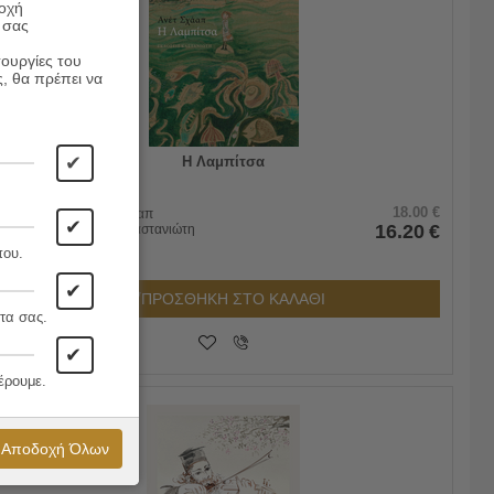
ροχή
 σας
τουργίες του
ς, θα πρέπει να
✔
Η Λαμπίτσα
18.00
€
Συγγραφέας:
Ανέτ Σχάαπ
✔
16.20
€
Εκδόσεις:
Εκδόσεις Καστανιώτη
που.
✔
ΠΡΟΣΘΗΚΗ ΣΤΟ ΚΑΛΑΘΙ
τα σας.
✔
έρουμε.
10%
Αποδοχή Όλων