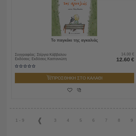
Το παγκάκι της αγκαλιάς
14.00
€
Συγγραφέας:
Στέργια Κάββαλου
12.60
€
Εκδόσεις:
Εκδόσεις Καστανιώτη
ΠΡΟΣΘΗΚΗ ΣΤΟ ΚΑΛΑΘΙ
1 - 9
3
4
5
6
7
8
9