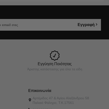
Εγγραφή
Εγγύηση Ποιότητας
Άριστης κατάστασης για όλα τα είδη
Επικοινωνία
Αρτέμιδος 47 & Αγίου Αλεξάνδρου 58
Παλαιό Φάληρο, Τ.Κ.17561