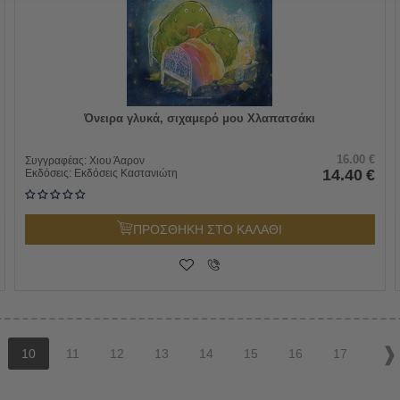
Όνειρα γλυκά, σιχαμερό μου Χλαπατσάκι
16.00
€
Συγγραφέας:
Χιου Άαρον
14.40
€
Εκδόσεις:
Εκδόσεις Καστανιώτη
ΠΡΟΣΘΗΚΗ ΣΤΟ ΚΑΛΑΘΙ
10
11
12
13
14
15
16
17