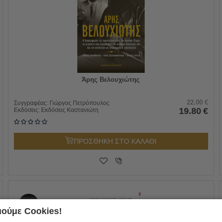
Άρης Βελουχιώτης
22.00
€
Συγγραφέας:
Γιώργος Πετρόπουλος
19.80
€
Εκδόσεις:
Εκδόσεις Καστανιώτη
ΠΡΟΣΘΗΚΗ ΣΤΟ ΚΑΛΑΘΙ
10%
ούμε Cookies!