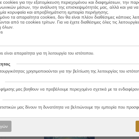
 cookies για την εξατομίκευση περιεχομένου και διαφημίσεων, την πα
ινωνικών μέσων, την ανάλυση της επισκεψιμότητάς μας, αλλά και για να
μία κορυφαία και απροβλημάτιστη εμπειρία περιήγησης.
όνο τα απαραίτητα cookies, δεν θα είναι πλέον διαθέσιμες κάποιες λει
ώνται από τα cookies τρίτων. Για να έχετε διαθέσιμες όλες τις λειτουργίε
ή όλων.
es
Η κληρονομιά του ελληνισμού
s είναι απαραίτητα για τη λειτουργία του ιστότοπου.
18.00
€
Συγγραφέας:
Ελένη Γλύκατζη - Αρβελέρ
τητας
16.20
€
Εκδόσεις:
Εκδόσεις Καστανιώτη
τουργικότητας χρησιμοποιούνται για την βελτίωση της λειτουργίας του ιστότο
ΠΡΟΣΘΗΚΗ ΣΤΟ ΚΑΛΑΘΙ
αφήμισης μας βοηθουν να προβάλουμε περιεχομένο σχετικά με τα ενδιαφέρον
ατιστικών μας δίνουν τη δυνατότητα να βελτιώνουμε την εμπειρία που προσφ
10%
ογών