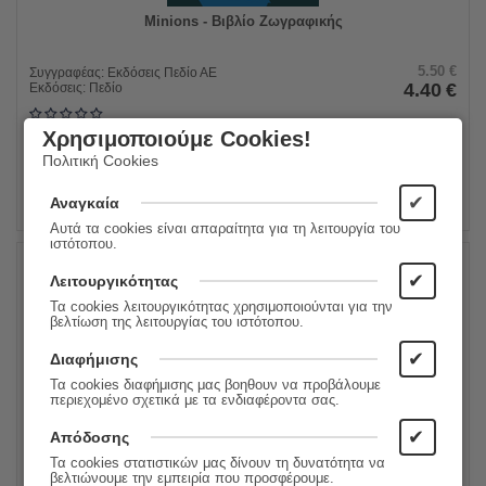
Minions - Βιβλίο Ζωγραφικής
5.50
€
Συγγραφέας:
Εκδόσεις Πεδίο ΑΕ
4.40
€
Εκδόσεις:
Πεδίο
Χρησιμοποιούμε Cookies!
ΠΡΟΣΘΗΚΗ ΣΤΟ ΚΑΛΑΘΙ
Πολιτική Cookies
✔
Αναγκαία
Αυτά τα cookies είναι απαραίτητα για τη λειτουργία του
ιστότοπου.
✔
Λειτουργικότητας
20%
Τα cookies λειτουργικότητας χρησιμοποιούνται για την
βελτίωση της λειτουργίας του ιστότοπου.
✔
Διαφήμισης
Τα cookies διαφήμισης μας βοηθουν να προβάλουμε
περιεχομένο σχετικά με τα ενδιαφέροντα σας.
✔
Απόδοσης
Τα cookies στατιστικών μας δίνουν τη δυνατότητα να
βελτιώνουμε την εμπειρία που προσφέρουμε.