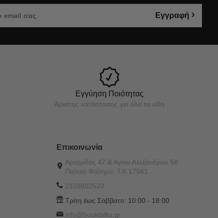
Εγγραφή
Εγγύηση Ποιότητας
Άριστης κατάστασης για όλα τα είδη
Επικοινωνία
Αρτέμιδος 47 & Αγίου Αλεξάνδρου 58
Παλαιό Φάληρο, Τ.Κ.17561
2109802520
Τρίτη έως Σάββατο:
10:00 - 18:00
info@booktalks.gr