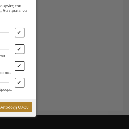
τουργίες του
ς, θα πρέπει να
✔
✔
που.
✔
τα σας.
✔
έρουμε.
Αποδοχή Όλων