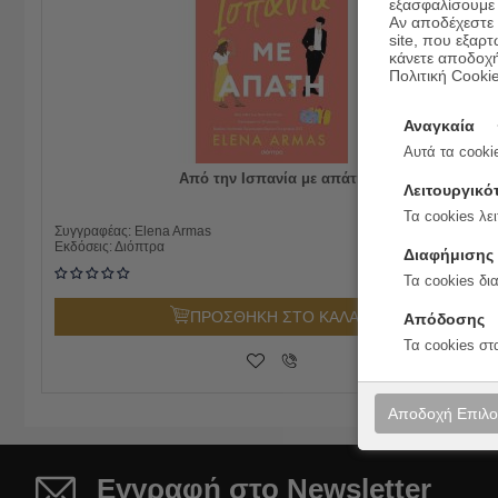
εξασφαλίσουμε 
Αν αποδέχεστε μ
site, που εξαρτ
κάνετε αποδοχ
Πολιτική Cooki
Αναγκαία
Αυτά τα cookie
Από την Ισπανία με απάτη
Λειτουργικό
Τα cookies λει
18.80
€
Συγγραφέας:
Elena Armas
15.04
€
Εκδόσεις:
Διόπτρα
Διαφήμισης
Τα cookies δι
ΠΡΟΣΘΗΚΗ ΣΤΟ ΚΑΛΑΘΙ
Απόδοσης
Τα cookies στ
Αποδοχή Επιλ
Εγγραφή στο Newsletter