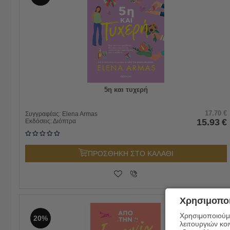
5η και τυχερή
17.70
€
Συγγραφέας:
Elena Armas
15.93
€
Εκδόσεις:
Διόπτρα
ΠΡΟΣΘΗΚΗ ΣΤΟ ΚΑΛΑΘΙ
Χρησιμοποι
Χρησιμοποιούμε
20%
λειτουργιών κο