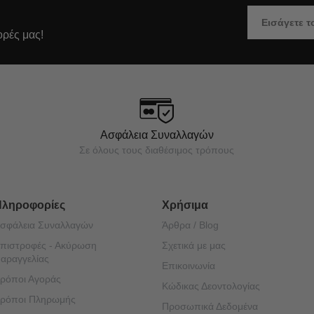
ορές μας!
Ασφάλεια Συναλλαγών
Σε όλους τους διαθέσιμος τρόπους
Πληροφορίες
Χρήσιμα
σφάλεια Συναλλαγών
Άρθρα / Blog
πιστροφές - Ακύρωση
Σχετικά με μας
αραγγελίας
Επικοινωνία
ρόποι Αγοράς
Κώδικας Δεοντολογίας
ρόποι Πληρωμής
Προσωπικά Δεδομένα