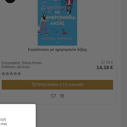
Συγκάτοικοι με ημερομηνία λήξης
17.70
€
Συγγραφέας:
Elena Armas
14.16
€
Εκδόσεις:
Διόπτρα
ΠΡΟΣΘΗΚΗ ΣΤΟ ΚΑΛΑΘΙ
ροχή
 σας