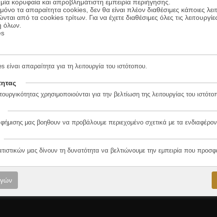
μία κορυφαία και απροβλημάτιστη εμπειρία περιήγησης.
όνο τα απαραίτητα cookies, δεν θα είναι πλέον διαθέσιμες κάποιες λει
ώνται από τα cookies τρίτων. Για να έχετε διαθέσιμες όλες τις λειτουργίε
ή όλων.
es
s είναι απαραίτητα για τη λειτουργία του ιστότοπου.
τητας
τουργικότητας χρησιμοποιούνται για την βελτίωση της λειτουργίας του ιστότο
αφήμισης μας βοηθουν να προβάλουμε περιεχομένο σχετικά με τα ενδιαφέρον
ατιστικών μας δίνουν τη δυνατότητα να βελτιώνουμε την εμπειρία που προσφ
ογών