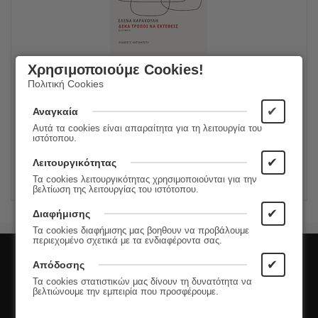
Δέκα τρόποι να εκτεθείς
Χρησιμοποιούμε Cookies!
Πολιτική Cookies
14.00
€
Συγγραφέας:
Έλενα Καρακούλη
11.20
€
Εκδόσεις:
Εκδόσεις Καστανιώτη
✔
Αναγκαία
Αυτά τα cookies είναι απαραίτητα για τη λειτουργία του
ιστότοπου.
ΠΡΟΣΘΗΚΗ ΣΤΟ ΚΑΛΑΘΙ
✔
Λειτουργικότητας
Τα cookies λειτουργικότητας χρησιμοποιούνται για την
βελτίωση της λειτουργίας του ιστότοπου.
✔
Διαφήμισης
Τα cookies διαφήμισης μας βοηθουν να προβάλουμε
περιεχομένο σχετικά με τα ενδιαφέροντα σας.
Εγγραφή στο Newsletter
✔
Απόδοσης
Τα cookies στατιστικών μας δίνουν τη δυνατότητα να
βελτιώνουμε την εμπειρία που προσφέρουμε.
Μάθετε πρώτοι τις νέες κυκλοφορίες και τις
προσφορές μας!