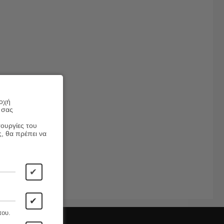
ροχή
 σας
τουργίες του
ς, θα πρέπει να
✔
✔
που.