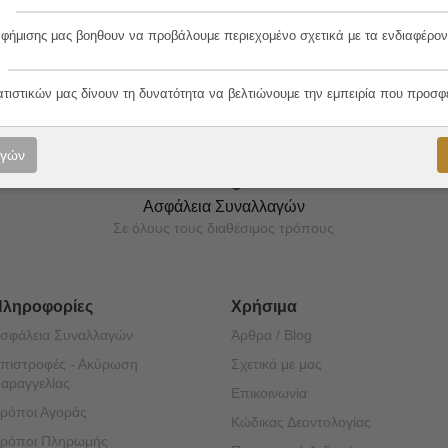
αφήμισης μας βοηθουν να προβάλουμε περιεχομένο σχετικά με τα ενδιαφέρον
ορές μας!
ατιστικών μας δίνουν τη δυνατότητα να βελτιώνουμε την εμπειρία που προσφ
ογών
Ασφάλεια Συναλλαγών
Σε όλους τους διαθέσιμος τρόπους
Πληροφορίες
Χρήσιμα
σφάλεια Συναλλαγών
Άρθρα / Blog
πιστροφές - Ακύρωση
Σχετικά με μας
αραγγελίας
Επικοινωνία
ρόποι Αγοράς
Κώδικας Δεοντολογίας
ρόποι Πληρωμής