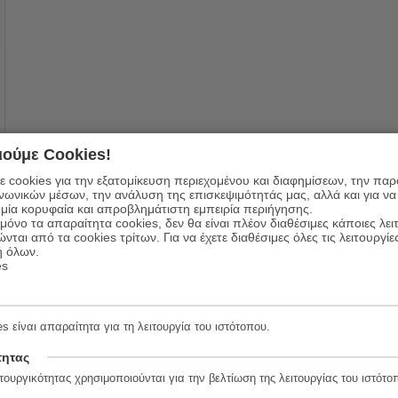
ούμε Cookies!
 cookies για την εξατομίκευση περιεχομένου και διαφημίσεων, την πα
ινωνικών μέσων, την ανάλυση της επισκεψιμότητάς μας, αλλά και για να
μία κορυφαία και απροβλημάτιστη εμπειρία περιήγησης.
όνο τα απαραίτητα cookies, δεν θα είναι πλέον διαθέσιμες κάποιες λει
ώνται από τα cookies τρίτων. Για να έχετε διαθέσιμες όλες τις λειτουργίε
ή όλων.
es
s είναι απαραίτητα για τη λειτουργία του ιστότοπου.
τητας
τουργικότητας χρησιμοποιούνται για την βελτίωση της λειτουργίας του ιστότο