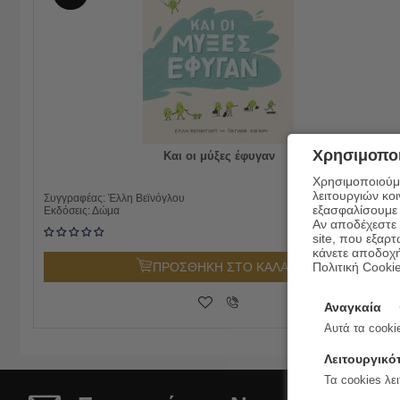
Χρησιμοποι
Και οι μύξες έφυγαν
Χρησιμοποιούμε
λειτουργιών κο
18.00
€
Συγγραφέας:
Έλλη Βεϊνόγλου
εξασφαλίσουμε 
16.20
€
Εκδόσεις:
Δώμα
Αν αποδέχεστε μ
site, που εξαρτ
κάνετε αποδοχ
Πολιτική Cooki
ΠΡΟΣΘΗΚΗ ΣΤΟ ΚΑΛΑΘΙ
Αναγκαία
Αυτά τα cookie
Λειτουργικό
Τα cookies λει