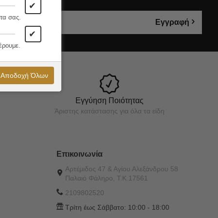
✔
τα σας.
Εγγραφή
✔
έρουμε.
Αποδοχή Όλων
Εγγύηση Ποιότητας
Άριστης κατάστασης για όλα τα είδη
Επικοινωνία
Αρτέμιδος 47 & Αγίου Αλεξάνδρου 58
Παλαιό Φάληρο, Τ.Κ.17561
2109802520
Τρίτη έως Σάββατο:
10:00 - 18:00