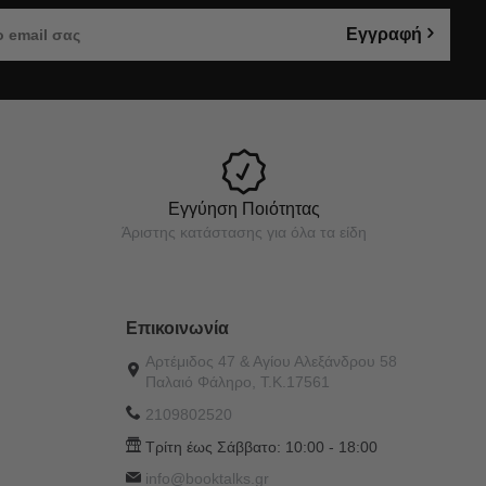
Εγγραφή
Εγγύηση Ποιότητας
Άριστης κατάστασης για όλα τα είδη
Επικοινωνία
Αρτέμιδος 47 & Αγίου Αλεξάνδρου 58
Παλαιό Φάληρο, Τ.Κ.17561
2109802520
Τρίτη έως Σάββατο:
10:00 - 18:00
info@booktalks.gr