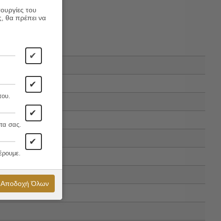
τουργίες του
ς, θα πρέπει να
✔
✔
που.
✔
τα σας.
✔
έρουμε.
Αποδοχή Όλων