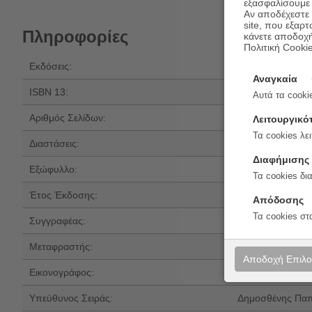
εξασφαλίσουμε 
Αν αποδέχεστε μ
site, που εξαρτ
Πληροφορίες
κάνετε αποδοχ
Πολιτική Cooki
Εκδόσεις:
Δώμα
Αναγκαία
ISBN 13:
978-618-5598-4
Αυτά τα cookie
Αριθμός Σελίδων:
104
Λειτουργικό
Τα cookies λει
Διαστάσεις:
21x14
Διαφήμισης
Εξώφυλλο:
Μαλακό εξώφυλ
Τα cookies δι
Έτος Έκδοσης:
2025
Απόδοσης
Τα cookies στ
Συγγραφέας:
Franz Kafka
Μεταφραστής:
Μαργαρίτα Ζαχα
Αποδοχή Επιλ
Εικονογράφος:
Βασίλης Γεωργίο
Υπεύθυνος Σειράς:
Δημοσθένης Πα