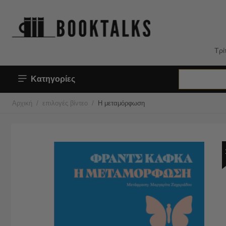
Τρί
Κατηγορίες
/
/
Αρχική
επιλογές βίντεο
Η μεταμόρφωση