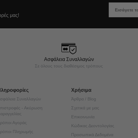
ορές μας!
Ασφάλεια Συναλλαγών
Σε όλους τους διαθέσιμος τρόπους
Πληροφορίες
Χρήσιμα
σφάλεια Συναλλαγών
Άρθρα / Blog
πιστροφές - Ακύρωση
Σχετικά με μας
αραγγελίας
Επικοινωνία
ρόποι Αγοράς
Κώδικας Δεοντολογίας
ρόποι Πληρωμής
Προσωπικά Δεδομένα