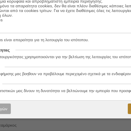
μία κορυφαία και απροβλημάτιστη εμπειρία περιήγησης.
όνο τα απαραίτητα cookies, δεν θα είναι πλέον διαθέσιμες κάποιες λει
ώνται από τα cookies τρίτων. Για να έχετε διαθέσιμες όλες τις λειτουργίε
ή όλων.
es
2-6
s είναι απαραίτητα για τη λειτουργία του ιστότοπου.
τητας
τουργικότητας χρησιμοποιούνται για την βελτίωση της λειτουργίας του ιστότο
λο
αφήμισης μας βοηθουν να προβάλουμε περιεχομένο σχετικά με τα ενδιαφέρον
ατιστικών μας δίνουν τη δυνατότητα να βελτιώνουμε την εμπειρία που προσφ
ριάδου
ογών
υ
παμάρκος