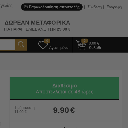
γελίες
Παρακολούθηση αποστολής
Σύνδεση
Εγγραφή
ΔΩΡΕΑΝ ΜΕΤΑΦΟΡΙΚΑ
ΓΙΑ ΠΑΡΑΓΓΕΛΙΕΣ ΑΝΩ ΤΩΝ
25.00
€
0
0
0.00
€
Αγαπημένα
Καλάθι
Διαθέσιμο
Αποστέλλεται σε 48 ώρες
Τιμή Εκδότη
9.90
€
11.00
€
ί