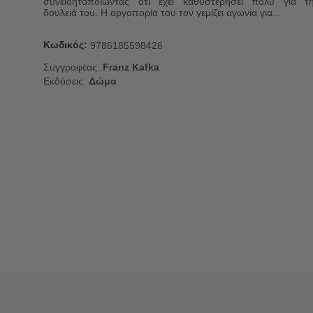
συνειδητοποιώντας ότι έχει καθυστερήσει πολύ για τ
δουλειά του. Η αργοπορία του τον γεμίζει αγωνία για...
Κωδικός:
9786185598426
Συγγραφέας:
Franz Kafka
Εκδόσεις:
Δώμα