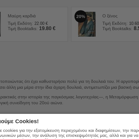
Μαύρη καρδιά
Ο ξένος
20%
Τιμή Εκδότη:
Τιμή Εκδότη:
22.00
€
10.60
19.80
€
8.
Τιμή Booktalks:
Τιμή Booktalks:
ιώντας ότι έχει καθυστερήσει πολύ για τη δουλειά του. Η αργοπορία τ
ήσει άλλη μια μέρα στην ίδια άχαρη δουλειά, αντιμετωπίζει μια βασική 
κτικές στην ιστορία της παγκόσμιας λογοτεχνίας—, η Μεταμόρφωση είν
γική συνείδηση του 20ού αιώνα.
ούμε Cookies!
 cookies για την εξατομίκευση περιεχομένου και διαφημίσεων, την πα
ινωνικών μέσων, την ανάλυση της επισκεψιμότητάς μας, αλλά και για να