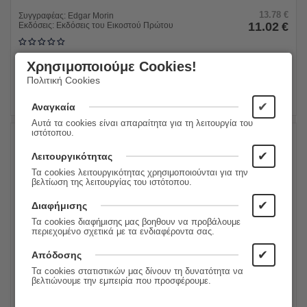
13.78
€
Συγγραφέας:
Edgar Morin
11.02
€
Εκδόσεις:
Εκδόσεις του Εικοστού Πρώτου
Χρησιμοποιούμε Cookies!
ΠΡΟΣΘΗΚΗ ΣΤΟ ΚΑΛΑΘΙ
Πολιτική Cookies
✔
Αναγκαία
Αυτά τα cookies είναι απαραίτητα για τη λειτουργία του
ιστότοπου.
✔
20%
Λειτουργικότητας
Τα cookies λειτουργικότητας χρησιμοποιούνται για την
βελτίωση της λειτουργίας του ιστότοπου.
✔
Διαφήμισης
Τα cookies διαφήμισης μας βοηθουν να προβάλουμε
περιεχομένο σχετικά με τα ενδιαφέροντα σας.
✔
Απόδοσης
Τα cookies στατιστικών μας δίνουν τη δυνατότητα να
Όταν οι καλοί άνθρωποι σκέφτονται λάθος
βελτιώνουμε την εμπειρία που προσφέρουμε.