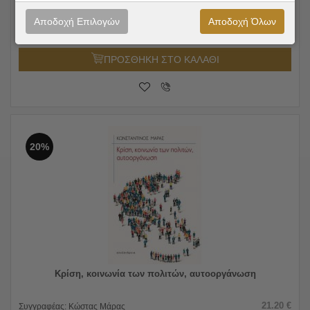
15.50
€
Συγγραφέας:
Steven Nadler
12.40
€
Εκδόσεις:
Διόπτρα
Αποδοχή Επιλογών
Αποδοχή Όλων
ΠΡΟΣΘΗΚΗ ΣΤΟ ΚΑΛΑΘΙ
20%
Κρίση, κοινωνία των πολιτών, αυτοοργάνωση
21.20
€
Συγγραφέας:
Κώστας Μάρας