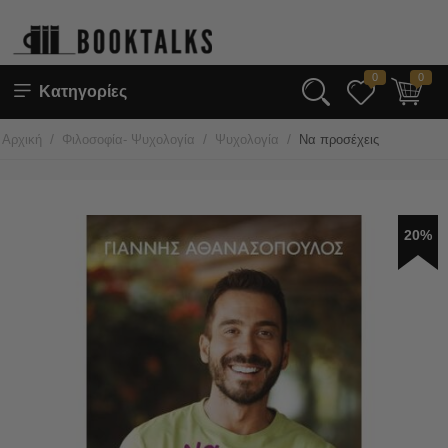
0
0
Κατηγορίες
/
/
/
Αρχική
Φιλοσοφία- Ψυχολογία
Ψυχολογία
Να προσέχεις
20%