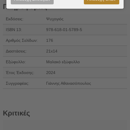
Πληροφορίες
Εκδόσεις:
Ψυχογιός
ISBN 13:
978-618-01-5789-5
Αριθμός Σελίδων:
176
Διαστάσεις:
21x14
Εξώφυλλο:
Μαλακό εξώφυλλο
Έτος Έκδοσης:
2024
Συγγραφέας:
Γιάννης Αθανασόπουλος
Κριτικές