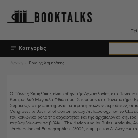
Τρί
Κατηγορίες
/
Αρχική
Γιάννης Χαμηλάκης
Ο Γιάννης Χαμηλάκης είναι καθηγητής Αρχαιολογίας στο Πανεπιστ
Κουτρουλού Μαγούλα Φθιώτιδας. Σπούδασε στο Πανεπιστήμιο Κρήτη
Συμμετέχει στην επιστημονική επιτροπή πολλών περιοδικών, όπως 
Congress, το Journal of Contemporary Archaeology, και το Class
τον κοινωνικό ρόλο της αρχαιότητας και της αρχαιολογίας σήμερα
περιλαμβάνονται τα βιβλία, "The Nation and its Ruins: Antiquity,
"Archaeological Ethnographies" (2009, επιμ. με τον Α. Αναγνωστ