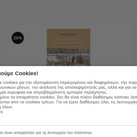
20%
ούμε Cookies!
 cookies για την εξατομίκευση περιεχομένου και διαφημίσεων, την πα
ινωνικών μέσων, την ανάλυση της επισκεψιμότητάς μας, αλλά και για να
μία κορυφαία και απροβλημάτιστη εμπειρία περιήγησης.
Η Αρχαιολογία Και Οι Αισθήσεις
όνο τα απαραίτητα cookies, δεν θα είναι πλέον διαθέσιμες κάποιες λει
ώνται από τα cookies τρίτων. Για να έχετε διαθέσιμες όλες τις λειτουργίε
ή όλων.
22.37
€
Συγγραφέας:
Γιάννης Χαμηλάκης
es
17.90
€
Εκδόσεις:
Εκδόσεις του Εικοστού Πρώτου
ΠΡΟΣΘΗΚΗ ΣΤΟ ΚΑΛΑΘΙ
s είναι απαραίτητα για τη λειτουργία του ιστότοπου.