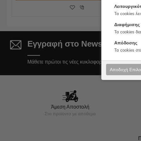
Λειτουργικό
Τα cookies λει
Διαφήμισης
Τα cookies δι
Εγγραφή στο Newsletter
Απόδοσης
Τα cookies στ
Μάθετε πρώτοι τις νέες κυκλοφορίες και τις προσφ
Αποδοχή Επιλ
Άμεση Αποστολή
Στα προϊόντα με απόθεμα