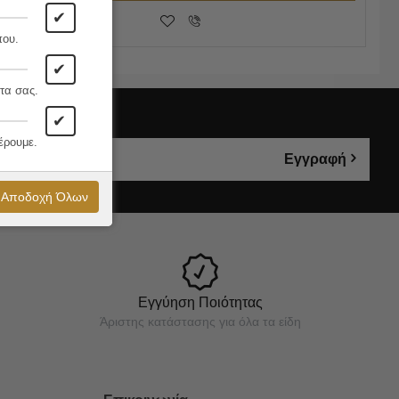
✔
που.
✔
τα σας.
✔
έρουμε.
Εγγραφή
Αποδοχή Όλων
Εγγύηση Ποιότητας
Άριστης κατάστασης για όλα τα είδη