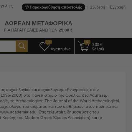
γελίες
Παρακολούθηση αποστολής
Σύνδεση
Εγγραφή
ΔΩΡΕΑΝ ΜΕΤΑΦΟΡΙΚΑ
ΓΙΑ ΠΑΡΑΓΓΕΛΙΕΣ ΑΝΩ ΤΩΝ
25.00
€
0
0
0.00
€
Αγαπημένα
Καλάθι
ος αρχαιολογίας και αρχαιολογικής εθνογραφίας στην
 (1996-2000) στο Πανεπιστήμιο της Ουαλίας στο Λάμπετερ.
gie, το Archaeologies: The Journal of the World Archaeological
 αρχαιολογία του σώματος και των αισθήσεων, στον πολιτικό και
 www.academia.edu. Στις τελευταίες δημοσιεύσεις του
d Keeley, του Modern Greek Studies Association) και το