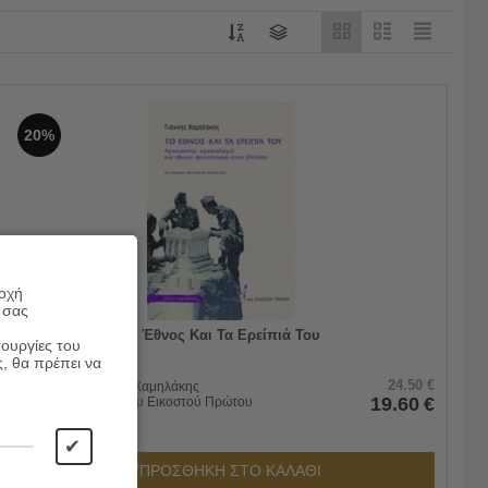
20%
ροχή
 σας
Το Έθνος Και Τα Ερείπιά Του
τουργίες του
ς, θα πρέπει να
24.50
€
Συγγραφέας:
Γιάννης Χαμηλάκης
19.60
€
Εκδόσεις:
Εκδόσεις του Εικοστού Πρώτου
✔
ΠΡΟΣΘΗΚΗ ΣΤΟ ΚΑΛΑΘΙ