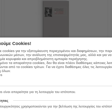
ούμε Cookies!
Η τέχνη του στίχου
 cookies για την εξατομίκευση περιεχομένου και διαφημίσεων, την πα
ινωνικών μέσων, την ανάλυση της επισκεψιμότητάς μας, αλλά και για να
20.00
€
Συγγραφέας:
Jorge Luis Borges
μία κορυφαία και απροβλημάτιστη εμπειρία περιήγησης.
Εκδόσεις:
Πανεπιστημιακές Εκδόσεις Κρήτης
όνο τα απαραίτητα cookies, δεν θα είναι πλέον διαθέσιμες κάποιες λει
ώνται από τα cookies τρίτων. Για να έχετε διαθέσιμες όλες τις λειτουργίε
ή όλων.
ΠΡΟΣΘΗΚΗ ΣΤΟ ΚΑΛΑΘΙ
es
s είναι απαραίτητα για τη λειτουργία του ιστότοπου.
τητας
τουργικότητας χρησιμοποιούνται για την βελτίωση της λειτουργίας του ιστότο