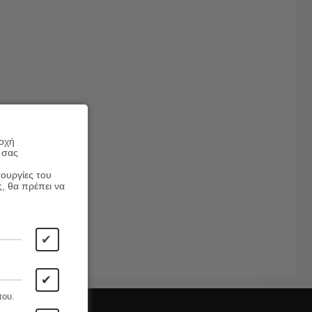
ροχή
 σας
τουργίες του
ς, θα πρέπει να
✔
✔
που.