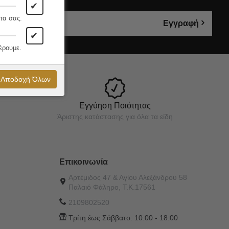
✔
τα σας.
Εγγραφή
✔
έρουμε.
Αποδοχή Όλων
Εγγύηση Ποιότητας
Άριστης κατάστασης για όλα τα είδη
Επικοινωνία
Αρτέμιδος 47 & Αγίου Αλεξάνδρου 58
Παλαιό Φάληρο, Τ.Κ.17561
2109802520
Τρίτη έως Σάββατο:
10:00 - 18:00