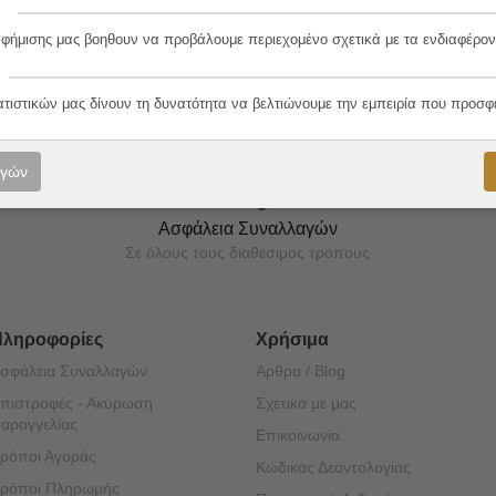
αφήμισης μας βοηθουν να προβάλουμε περιεχομένο σχετικά με τα ενδιαφέρον
ορές μας!
ατιστικών μας δίνουν τη δυνατότητα να βελτιώνουμε την εμπειρία που προσφ
ογών
Ασφάλεια Συναλλαγών
Σε όλους τους διαθέσιμος τρόπους
Πληροφορίες
Χρήσιμα
σφάλεια Συναλλαγών
Άρθρα / Blog
πιστροφές - Ακύρωση
Σχετικά με μας
αραγγελίας
Επικοινωνία
ρόποι Αγοράς
Κώδικας Δεοντολογίας
ρόποι Πληρωμής