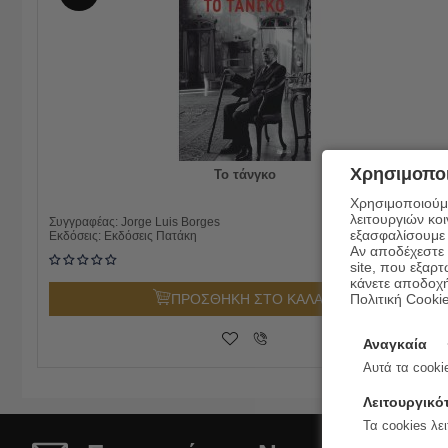
Χρησιμοποι
Το τάνγκο
Χρησιμοποιούμε
λειτουργιών κο
11.50
€
Συγγραφέας:
Jorge Luis Borges
εξασφαλίσουμε 
9.20
€
Εκδόσεις:
Εκδόσεις Πατάκη
Αν αποδέχεστε μ
site, που εξαρτ
κάνετε αποδοχ
Πολιτική Cooki
ΠΡΟΣΘΗΚΗ ΣΤΟ ΚΑΛΑΘΙ
Αναγκαία
Αυτά τα cookie
Λειτουργικό
Τα cookies λει