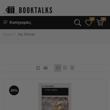
0
0
Κατηγορίες
/
Αρχική
Joy Sorman
20%