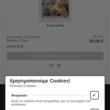
Στην τρέλα
20.00
€
Συγγραφέας:
Joy Sorman
16.00
€
Εκδόσεις:
Πόλις
ΠΡΟΣΘΗΚΗ ΣΤΟ ΚΑΛΑΘΙ
Χρησιμοποιούμε Cookies!
Πολιτική Cookies
Εγγραφή στο Newsletter
✔
Αναγκαία
Αυτά τα cookies είναι απαραίτητα για τη λειτουργία του
Μάθετε πρώτοι τις νέες κυκλοφορίες και τις
ιστότοπου.
προσφορές μας!