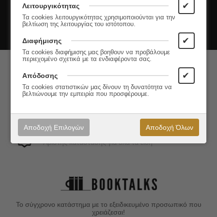
✔
Λειτουργικότητας
Τα cookies λειτουργικότητας χρησιμοποιούνται για την
βελτίωση της λειτουργίας του ιστότοπου.
Εγγραφή
✔
Διαφήμισης
Τα cookies διαφήμισης μας βοηθουν να προβάλουμε
περιεχομένο σχετικά με τα ενδιαφέροντα σας.
Άμεση Αποστολή
✔
Απόδοσης
Στα προϊόντα με απόθεμα
Τα cookies στατιστικών μας δίνουν τη δυνατότητα να
βελτιώνουμε την εμπειρία που προσφέρουμε.
Ασφάλεια Συναλλαγών
Σε όλους τους διαθέσιμος τρόπους
Αποδοχή Επιλογών
Αποδοχή Όλων
Εγγύηση Ποιότητας
Άριστης κατάστασης για όλα τα είδη
Το σύγχρονο κατάστημα με το εξειδικευμένο προσωπικό που
χρειάζεσαι!