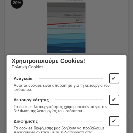
20%
ΑΟΖ: Αποκλειστική Οικονομική Ζώνη
Χρησιμοποιούμε Cookies!
Πολιτική Cookies
10.99
€
Συγγραφέας:
Θεόδωρος Καρυώτης
8.79
€
Εκδόσεις:
Εκδόσεις Παπαδόπουλος
✔
Αναγκαία
Αυτά τα cookies είναι απαραίτητα για τη λειτουργία του
ιστότοπου.
ΠΡΟΣΘΗΚΗ ΣΤΟ ΚΑΛΑΘΙ
✔
Λειτουργικότητας
Τα cookies λειτουργικότητας χρησιμοποιούνται για την
βελτίωση της λειτουργίας του ιστότοπου.
✔
Διαφήμισης
Τα cookies διαφήμισης μας βοηθουν να προβάλουμε
20%
περιεχομένο σχετικά με τα ενδιαφέροντα σας.