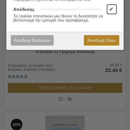
✔
Απόδοσης
Τα cookies στατιστικών μας δίνουν τη δυνατότητα να
βελτιώνουμε την εμπειρία που προσφέρουμε.
Αποδοχή Επιλογών
Αποδοχή Όλων
Η Ελλάδα Σε Γρήγορη Ανάπτυξη
28.00
€
Συγγραφέας:
Συλλογικό έργο
22.40
€
Εκδόσεις:
Εκδόσεις Παπαζήση
ΠΡΟΣΘΗΚΗ ΣΤΟ ΚΑΛΑΘΙ
20%