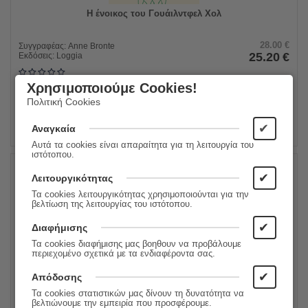
Η ένοικος του Γουάιλντφελ Χολ
28.00
€
Συγγραφέας:
Anne Bronte
25.20
€
Εκδόσεις:
Loggia
Χρησιμοποιούμε Cookies!
ΠΡΟΣΘΗΚΗ ΣΤΟ ΚΑΛΑΘΙ
Πολιτική Cookies
✔
Αναγκαία
Αυτά τα cookies είναι απαραίτητα για τη λειτουργία του
ιστότοπου.
✔
Λειτουργικότητας
10%
Τα cookies λειτουργικότητας χρησιμοποιούνται για την
βελτίωση της λειτουργίας του ιστότοπου.
✔
Διαφήμισης
Τα cookies διαφήμισης μας βοηθουν να προβάλουμε
περιεχομένο σχετικά με τα ενδιαφέροντα σας.
✔
Απόδοσης
Τα cookies στατιστικών μας δίνουν τη δυνατότητα να
βελτιώνουμε την εμπειρία που προσφέρουμε.