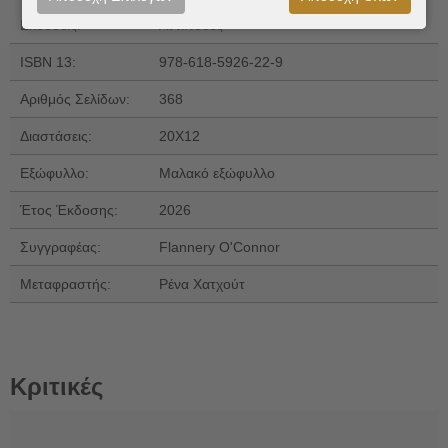
Εκδόσεις:
Αντίποδες
ISBN 13:
978-618-5926-22-9
Αριθμός Σελίδων:
368
Διαστάσεις:
20Χ12
Εξώφυλλο:
Μαλακό εξώφυλλο
Έτος Έκδοσης:
2026
Συγγραφέας:
Flannery O'Connor
Μεταφραστής:
Ρένα Χατχούτ
Κριτικές