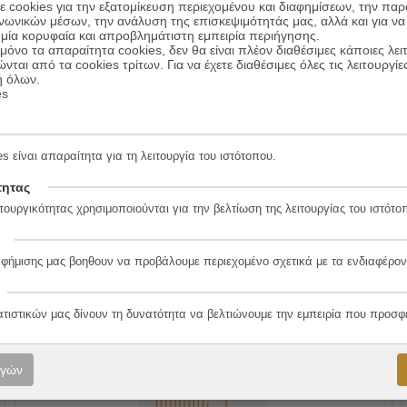
 cookies για την εξατομίκευση περιεχομένου και διαφημίσεων, την πα
ινωνικών μέσων, την ανάλυση της επισκεψιμότητάς μας, αλλά και για να
μία κορυφαία και απροβλημάτιστη εμπειρία περιήγησης.
όνο τα απαραίτητα cookies, δεν θα είναι πλέον διαθέσιμες κάποιες λει
ώνται από τα cookies τρίτων. Για να έχετε διαθέσιμες όλες τις λειτουργίε
ή όλων.
es
Η σεζόν
s είναι απαραίτητα για τη λειτουργία του ιστότοπου.
11.00
€
Συγγραφέας:
Κωνσταντίνα Τσουκαλά-Σταθάκη
τητας
9.90
€
Εκδόσεις:
Αντίποδες
τουργικότητας χρησιμοποιούνται για την βελτίωση της λειτουργίας του ιστότο
ΠΡΟΣΘΗΚΗ ΣΤΟ ΚΑΛΑΘΙ
αφήμισης μας βοηθουν να προβάλουμε περιεχομένο σχετικά με τα ενδιαφέρον
ατιστικών μας δίνουν τη δυνατότητα να βελτιώνουμε την εμπειρία που προσφ
10%
ογών