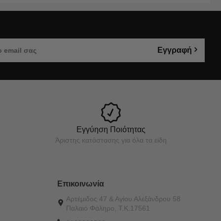
Εγγραφή
Εγγύηση Ποιότητας
Άριστης κατάστασης για όλα τα είδη
Επικοινωνία
Αρτέμιδος 47 & Αγίου Αλεξάνδρου 58
Παλαιό Φάληρο, Τ.Κ.17561