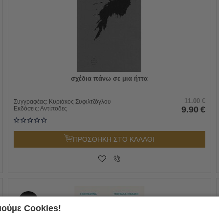
σχέδια πάνω σε μια ήττα
11.00
€
Συγγραφέας:
Κυριάκος Συφιλτζόγλου
9.90
€
Εκδόσεις:
Αντίποδες
ΠΡΟΣΘΗΚΗ ΣΤΟ ΚΑΛΑΘΙ
10%
ούμε Cookies!