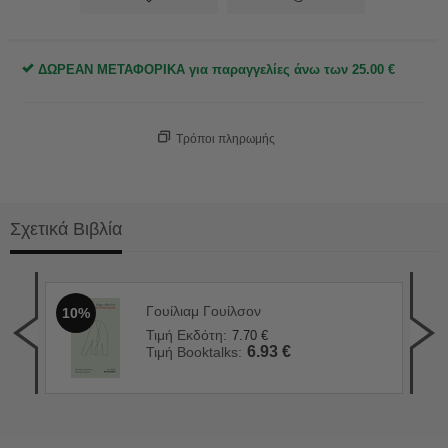
ΔΩΡΕΑΝ ΜΕΤΑΦΟΡΙΚΑ για παραγγελίες άνω των
25.00
€
Τρόποι πληρωμής
Σχετικά Βιβλία
Γουίλιαμ Γουίλσον
10%
Σπά
1
Τιμή Εκδότη:
7.70
€
Τιμ
6.93
€
Τιμή Booktalks:
Τιμ