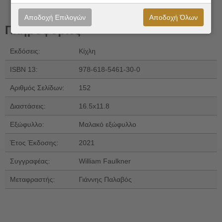
Αποδοχή Επιλογών
Αποδοχή Όλων
Πληροφορίες
Εκδόσεις:
Κίχλη
ISBN 13:
978-618-5461-30-0
Αριθμός Σελίδων:
152
Διαστάσεις:
16.5x11.8
Εξώφυλλο:
Μαλακό εξώφυλλο
Έτος Έκδοσης:
2021
Συγγραφέας:
William Faulkner
Μεταφραστής:
Γιάννης Παλαβός