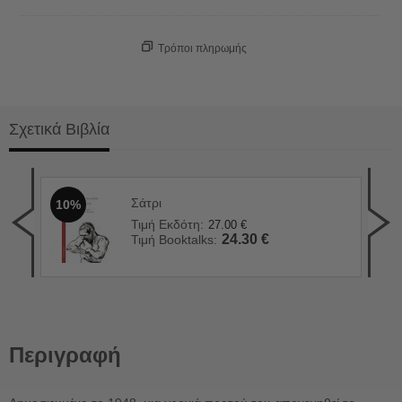
Τρόποι πληρωμής
Σχετικά Βιβλία
Σάτρι
10%
Ο Β
1
Τιμή Εκδότη:
27.00
€
Τιμ
24.30
€
Τιμή Booktalks:
Τιμ
Περιγραφή