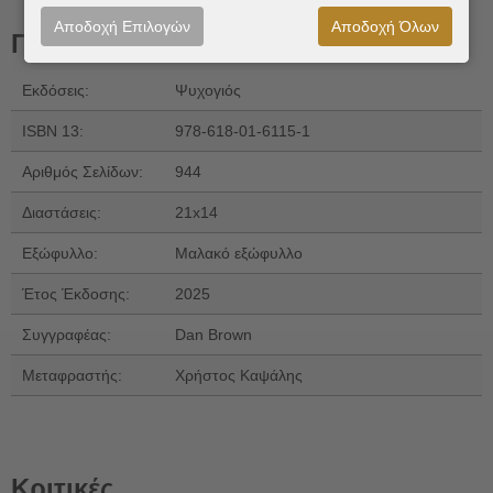
Αποδοχή Επιλογών
Αποδοχή Όλων
Πληροφορίες
Εκδόσεις:
Ψυχογιός
ISBN 13:
978-618-01-6115-1
Αριθμός Σελίδων:
944
Διαστάσεις:
21x14
Εξώφυλλο:
Μαλακό εξώφυλλο
Έτος Έκδοσης:
2025
Συγγραφέας:
Dan Brown
Μεταφραστής:
Χρήστος Καψάλης
Κριτικές