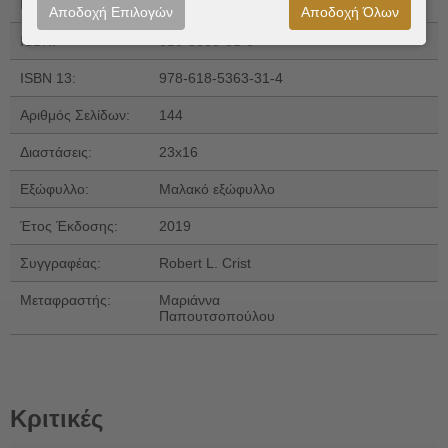
Εκδόσεις:
ΑΩ Εκδόσεις
Αποδοχή Επιλογών
Αποδοχή Όλων
ISBN:
618-5363-31-3
ISBN 13:
978-618-5363-31-4
Αριθμός Σελίδων:
144
Διαστάσεις:
23x16
Εξώφυλλο:
Μαλακό εξώφυλλο
Έτος Έκδοσης:
2019
Συγγραφέας:
Robert L. Crist
Μεταφραστής:
Μαριάννα
Παπουτσοπούλου
Κριτικές