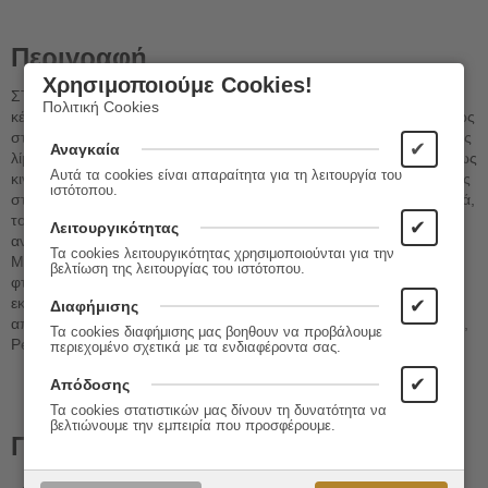
Περιγραφή
Χρησιμοποιούμε Cookies!
ΣΤΟΝ ΤΖΑΚΣΟΝ ΠΟΛΛΟΚ Μες την καρδιά της έμπνευσης, στο
Πολιτική Cookies
κέντρο του είναι σου το ίδιο, βρήκες την πεμπτουσία - πηγαία όπως
στις αμίμητες σου δίνες, στις αντιτιθέμενες στρώσεις, στις σταθερές
✔
Αναγκαία
λίμνες του χρώματος, στις εκθαμβωτικές ρευστές μορφές τις αενάως
Αυτά τα cookies είναι απαραίτητα για τη λειτουργία του
κινούμενες, στο άψογο συνολικό σου σχέδιο. Ποιο πνεύμα ήρθε ως
ιστότοπου.
στάθηκες πανέτοιμος πάνω από τον απλωμένο, αναμένοντα καμβά,
τον αέρα να διδάξει πώς πλοηγούνται οι μορφές; Ποια δύναμη
✔
Λειτουργικότητας
ανιδιοτελής ατσάλωσε τα νεύρα σου, ηρέμησε το τρεμάμενο χέρι;
Τα cookies λειτουργικότητας χρησιμοποιούνται για την
Μια παρουσία χάριτος κράτησε την αχόρταγη καρδιά και έδωσε
βελτίωση της λειτουργίας του ιστότοπου.
φτερά στη ζωγραφιά, ώσπου το άγριο πεντάλ σου κόλλησε,
εκσφενδονίζοντας και την προφητική σου μορφή πέρα από την
✔
Διαφήμισης
απόκρημνη πριονωτή άκρη του χρόνου. Οκτώβριος, 2012 Carlisle,
Τα cookies διαφήμισης μας βοηθουν να προβάλουμε
Pennsylvania
περιεχομένο σχετικά με τα ενδιαφέροντα σας.
✔
Απόδοσης
Τα cookies στατιστικών μας δίνουν τη δυνατότητα να
βελτιώνουμε την εμπειρία που προσφέρουμε.
Πληροφορίες