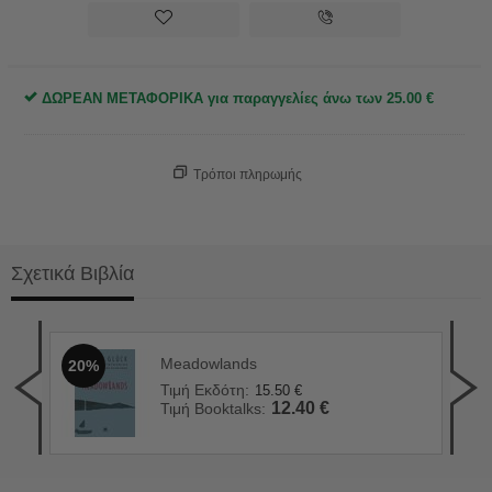
ΔΩΡΕΑΝ ΜΕΤΑΦΟΡΙΚΑ για παραγγελίες άνω των
25.00
€
Τρόποι πληρωμής
Σχετικά Βιβλία
Meadowlands
20%
Ο Χ
2
Τιμή Εκδότη:
15.50
€
Τιμ
12.40
€
Τιμή Booktalks:
Τιμ