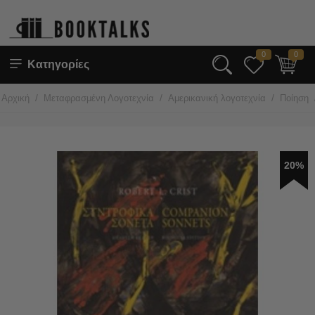
0
0
Κατηγορίες
/
/
/
Αρχική
Μεταφρασμένη Λογοτεχνία
Αμερικανική λογοτεχνία
Ποίηση
20%