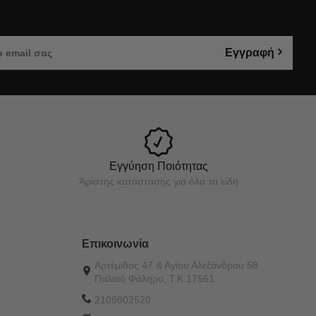
Εγγραφή
Εγγύηση Ποιότητας
Άριστης κατάστασης για όλα τα είδη
Επικοινωνία
Αρτέμιδος 47 & Αγίου Αλεξάνδρου 58
Παλαιό Φάληρο, Τ.Κ.17561
2109802520