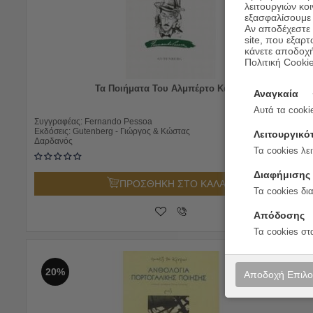
λειτουργιών κο
εξασφαλίσουμε 
Αν αποδέχεστε μ
site, που εξαρτ
κάνετε αποδοχ
Πολιτική Cooki
Τα Ποιήματα Του Αλμπέρτο Καέιρο
Αναγκαία
Αυτά τα cookie
13.00
€
Συγγραφέας:
Fernando Pessoa
10.40
€
Εκδόσεις:
Gutenberg - Γιώργος & Κώστας
Λειτουργικό
Δαρδανός
Τα cookies λει
Διαφήμισης
ΠΡΟΣΘΗΚΗ ΣΤΟ ΚΑΛΑΘΙ
Τα cookies δι
Απόδοσης
Τα cookies στ
20%
Αποδοχή Επιλ