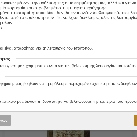
ινωνικών μέσων, την ανάλυση της επισκεψιμότητάς μας, αλλά και για να
μία κορυφαία και απροβλημάτιστη εμπειρία περιήγησης.
όνο τα απαραίτητα cookies, δεν θα είναι πλέον διαθέσιμες κάποιες λει
ώνται από τα cookies τρίτων. Για να έχετε διαθέσιμες όλες τις λειτουργίε
ή όλων.
es
Ποιήματα
s είναι απαραίτητα για τη λειτουργία του ιστότοπου.
12.00
€
Συγγραφέας:
Antonio Botto
9.60
€
Εκδόσεις:
Οδός Πανός
τητας
τουργικότητας χρησιμοποιούνται για την βελτίωση της λειτουργίας του ιστότο
ΠΡΟΣΘΗΚΗ ΣΤΟ ΚΑΛΑΘΙ
αφήμισης μας βοηθουν να προβάλουμε περιεχομένο σχετικά με τα ενδιαφέρον
ατιστικών μας δίνουν τη δυνατότητα να βελτιώνουμε την εμπειρία που προσφ
20%
ογών