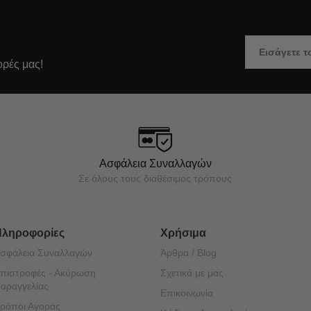
ορές μας!
Ασφάλεια Συναλλαγών
Σε όλους τους διαθέσιμος τρόπους
Πληροφορίες
Χρήσιμα
σφάλεια Συναλλαγών
Άρθρα / Blog
πιστροφές - Ακύρωση
Σχετικά με μας
αραγγελίας
Επικοινωνία
ρόποι Αγοράς