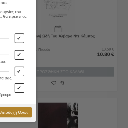
 σας
τουργίες του
ς, θα πρέπει να
Θαλασσινή Ωδή Του Άλβαρο Ντε Κάμπος
✔
13.50
€
Συγγραφέας:
Φερνάντο Πεσσόα
10.80
€
Εκδόσεις:
Νεφέλη
✔
που.
✔
ΠΡΟΣΘΗΚΗ ΣΤΟ ΚΑΛΑΘΙ
τα σας.
✔
έρουμε.
20%
Αποδοχή Όλων