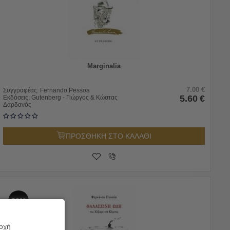
Marginalia
7.00
€
Συγγραφέας:
Fernando Pessoa
5.60
€
Εκδόσεις:
Gutenberg - Γιώργος & Κώστας
Δαρδανός
ΠΡΟΣΘΗΚΗ ΣΤΟ ΚΑΛΑΘΙ
20%
ροχή