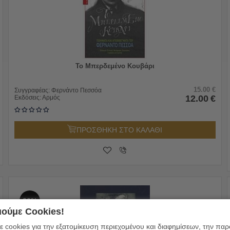
Το Μπερδεμένο Κουβάρι
15.00
€
Συγγραφέας:
Φερνάντο Πεσσόα
12.00
€
Εκδόσεις:
Αρμός
ΠΡΟΣΘΗΚΗ ΣΤΟ ΚΑΛΑΘΙ
20%
ούμε Cookies!
 cookies για την εξατομίκευση περιεχομένου και διαφημίσεων, την πα