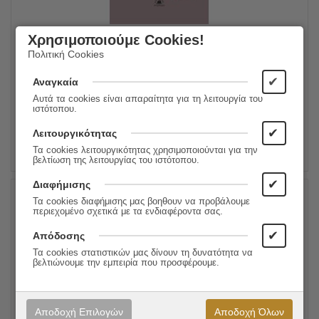
Ο θρίαμβος του Αχιλλέα
Χρησιμοποιούμε Cookies!
Πολιτική Cookies
15.00
€
Συγγραφέας:
Louise Glück
12.00
€
Εκδόσεις:
Στερέωμα
✔
Αναγκαία
Αυτά τα cookies είναι απαραίτητα για τη λειτουργία του
ιστότοπου.
ΠΡΟΣΘΗΚΗ ΣΤΟ ΚΑΛΑΘΙ
✔
Λειτουργικότητας
Τα cookies λειτουργικότητας χρησιμοποιούνται για την
βελτίωση της λειτουργίας του ιστότοπου.
✔
Διαφήμισης
Τα cookies διαφήμισης μας βοηθουν να προβάλουμε
20%
περιεχομένο σχετικά με τα ενδιαφέροντα σας.
✔
Απόδοσης
Τα cookies στατιστικών μας δίνουν τη δυνατότητα να
βελτιώνουμε την εμπειρία που προσφέρουμε.
Αποδοχή Επιλογών
Αποδοχή Όλων