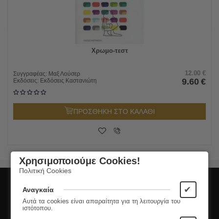
Χρωμο-τεστ
12.00
€
Συγγραφέας:
Μαξ Λούσερ
9.60
€
Εκδόσεις:
Εκδόσεις Καστανιώτη
ΠΡΟΣΘΗΚΗ ΣΤΟ ΚΑΛΑΘΙ
Χρησιμοποιούμε Cookies!
Πολιτική Cookies
Εγγραφή στο Newsletter
✔
Αναγκαία
Αυτά τα cookies είναι απαραίτητα για τη λειτουργία του
Μάθετε πρώτοι τις νέες κυκλοφορίες και τις
ιστότοπου.
προσφορές μας!