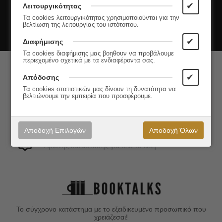
✔
Λειτουργικότητας
Τα cookies λειτουργικότητας χρησιμοποιούνται για την
βελτίωση της λειτουργίας του ιστότοπου.
Εγγραφή
✔
Διαφήμισης
Τα cookies διαφήμισης μας βοηθουν να προβάλουμε
περιεχομένο σχετικά με τα ενδιαφέροντα σας.
Άμεση Αποστολή
✔
Απόδοσης
Στα προϊόντα με απόθεμα
Τα cookies στατιστικών μας δίνουν τη δυνατότητα να
βελτιώνουμε την εμπειρία που προσφέρουμε.
Ασφάλεια Συναλλαγών
Σε όλους τους διαθέσιμος τρόπους
Αποδοχή Επιλογών
Αποδοχή Όλων
Εγγύηση Ποιότητας
Άριστης κατάστασης για όλα τα είδη
Το σύγχρονο κατάστημα με το εξειδικευμένο προσωπικό που
χρειάζεσαι!