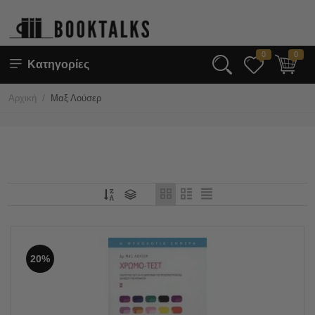
0
0
Κατηγορίες
/
Αρχική
Μαξ Λούσερ
20%