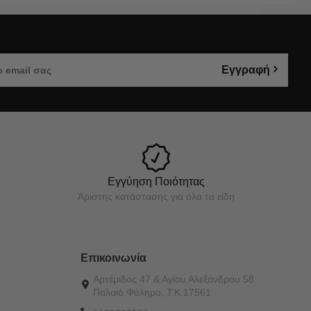
Εγγραφή
Εγγύηση Ποιότητας
Άριστης κατάστασης για όλα τα είδη
Επικοινωνία
Αρτέμιδος 47 & Αγίου Αλεξάνδρου 58
Παλαιό Φάληρο, Τ.Κ.17561