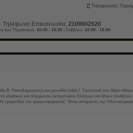
Τηλεφωνικές Παραγ
Τηλέφωνο Επικοινωνίας
2109802520
τη έως Παρασκευή:
10:00 - 18:00
| Σάββατο:
10:00 - 18:00
άξη Β. Παπαδημητριου) και μονωδία (τάξη Ι. Τρούσσα) στο Ωδείο Αθη
έτη κλασικού και σύγχρονου ρεπερτορίου Ελλήνων και ξένων συνθετών μ
ο "Τα τραγούδια του τριγωνοψαρούλη". Είναι απόφοιτος της Οδοντιατρικ