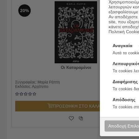
Χρησιμοποιούμε
λειτουργιών κο
20%
εξασφαλίσουμε 
Αν αποδέχεστε μ
site, που εξαρτ
κάνετε αποδοχ
Πολιτική Cooki
Αναγκαία
Αυτά τα cookie
Λειτουργικό
Οι Καταραμένοι
Τα cookies λει
Διαφήμισης
14.90
€
Συγγραφέας:
Μαρία Ράπτη
11.92
€
Εκδόσεις:
Αρχέτυπο
Τα cookies δι
Απόδοσης
ΠΡΟΣΘΗΚΗ ΣΤΟ ΚΑΛΑΘΙ
Τα cookies στ
Αποδοχή Επιλ