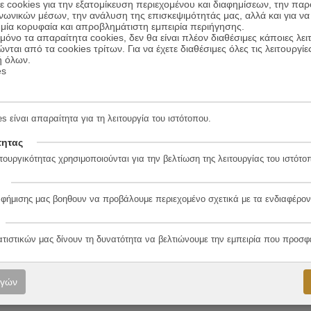
 cookies για την εξατομίκευση περιεχομένου και διαφημίσεων, την πα
ινωνικών μέσων, την ανάλυση της επισκεψιμότητάς μας, αλλά και για να
20%
μία κορυφαία και απροβλημάτιστη εμπειρία περιήγησης.
όνο τα απαραίτητα cookies, δεν θα είναι πλέον διαθέσιμες κάποιες λει
ώνται από τα cookies τρίτων. Για να έχετε διαθέσιμες όλες τις λειτουργίε
ή όλων.
es
s είναι απαραίτητα για τη λειτουργία του ιστότοπου.
τητας
Τα Χειρόγραφα Των Σκοτεινών
τουργικότητας χρησιμοποιούνται για την βελτίωση της λειτουργίας του ιστότο
12.90
€
Συγγραφέας:
Μαρία Ράπτη
10.32
€
Εκδόσεις:
Αρχέτυπο
αφήμισης μας βοηθουν να προβάλουμε περιεχομένο σχετικά με τα ενδιαφέρον
ΠΡΟΣΘΗΚΗ ΣΤΟ ΚΑΛΑΘΙ
ατιστικών μας δίνουν τη δυνατότητα να βελτιώνουμε την εμπειρία που προσφ
ογών