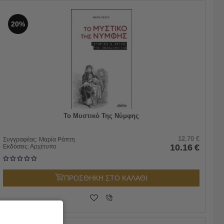
20%
Το Μυστικό Της Νύμφης
12.70
€
Συγγραφέας:
Μαρία Ράπτη
10.16
€
Εκδόσεις:
Αρχέτυπο
ΠΡΟΣΘΗΚΗ ΣΤΟ ΚΑΛΑΘΙ