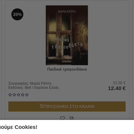
20%
Παιδικά τραγουδάκια
15.50
€
Συγγραφέας:
Μαρία Ράπτη
12.40
€
Εκδόσεις:
Bell / Χαρλένικ Ελλάς
ΠΡΟΣΘΗΚΗ ΣΤΟ ΚΑΛΑΘΙ
ούμε Cookies!