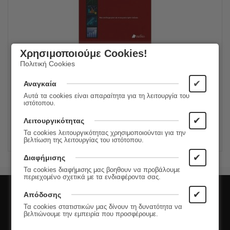
Χρησιμοποιούμε Cookies!
Προχωρημένη Μακροοικονομική: Ευστάθεια, Προσδοκίες και
Σύγχρονα Ζητήματα. Έκδοση 2022
Πολιτική Cookies
24.90
€
Συγγραφέας:
Μίνωας Κουκουριτάκης
✔
19.92
€
Αναγκαία
Εκδόσεις:
Πεδίο
Αυτά τα cookies είναι απαραίτητα για τη λειτουργία του
ιστότοπου.
ΠΡΟΣΘΗΚΗ ΣΤΟ ΚΑΛΑΘΙ
✔
Λειτουργικότητας
Τα cookies λειτουργικότητας χρησιμοποιούνται για την
βελτίωση της λειτουργίας του ιστότοπου.
✔
Διαφήμισης
Τα cookies διαφήμισης μας βοηθουν να προβάλουμε
περιεχομένο σχετικά με τα ενδιαφέροντα σας.
Εγγραφή στο Newsletter
✔
Απόδοσης
Τα cookies στατιστικών μας δίνουν τη δυνατότητα να
βελτιώνουμε την εμπειρία που προσφέρουμε.
Μάθετε πρώτοι τις νέες κυκλοφορίες και τις
προσφορές μας!