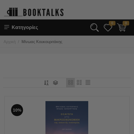
0
0
Κατηγορίες
/
Αρχική
Μίνωας Κουκουριτάκης
10%