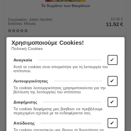
Το δωμάτιο των θαυμάτων
14.40
€
Συγγραφέας:
Julien Sandrel
11.52
€
Εκδόσεις:
Μίνωας
Χρησιμοποιούμε Cookies!
ΠΡΟΣΘΗΚΗ ΣΤΟ ΚΑΛΑΘΙ
Πολιτική Cookies
✔
Αναγκαία
Αυτά τα cookies είναι απαραίτητα για τη λειτουργία του
ιστότοπου.
20%
✔
Λειτουργικότητας
Τα cookies λειτουργικότητας χρησιμοποιούνται για την
βελτίωση της λειτουργίας του ιστότοπου.
✔
Διαφήμισης
Τα cookies διαφήμισης μας βοηθουν να προβάλουμε
περιεχομένο σχετικά με τα ενδιαφέροντα σας.
✔
Απόδοσης
Τα cookies στατιστικών μας δίνουν τη δυνατότητα να