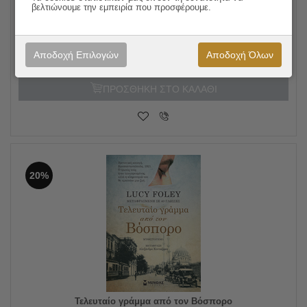
Η Φίνλεϊ Ντόνοβαν ερωτεύεται
βελτιώνουμε την εμπειρία που προσφέρουμε.
18.80
€
Συγγραφέας:
Elle Cosimano
15.04
€
Εκδόσεις:
Μίνωας
Αποδοχή Επιλογών
Αποδοχή Όλων
ΠΡΟΣΘΗΚΗ ΣΤΟ ΚΑΛΑΘΙ
20%
Τελευταίο γράμμα από τον Βόσπορο