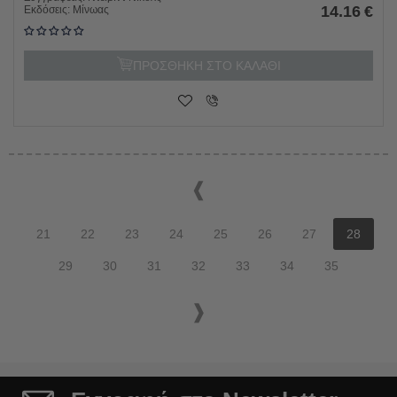
14.16
€
Εκδόσεις:
Μίνωας
ΠΡΟΣΘΗΚΗ ΣΤΟ ΚΑΛΑΘΙ
21
22
23
24
25
26
27
28
29
30
31
32
33
34
35