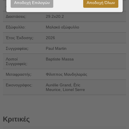
Αποδοχή Επιλογών
Αποδοχή Όλων
Αριθμός Σελίδων:
64
Διαστάσεις:
29.2x20.2
Εξώφυλλο:
Μαλακό εξώφυλλο
Έτος Έκδοσης:
2026
Συγγραφέας:
Paul Martin
Λοιποί
Baptiste Massa
Συγγραφείς:
Μεταφραστής:
Φίλιππος Μανδηλαράς
Εικονογράφος:
Aurélie Grand, Èric
Meurice, Lionel Serre
Κριτικές