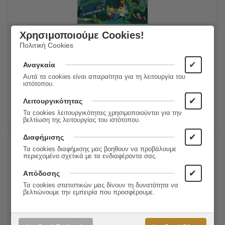
Ανατριχίλες (Σειρά: Γρίφοι σε κάθε όροφο, τόμος 4)
Χρησιμοποιούμε Cookies!
Πολιτική Cookies
12.50
€
Συγγραφέας:
Paul Martin
11.25
€
Εκδόσεις:
Εκδόσεις Πατάκη
✔
Αναγκαία
Αυτά τα cookies είναι απαραίτητα για τη λειτουργία του
ιστότοπου.
ΠΡΟΣΘΗΚΗ ΣΤΟ ΚΑΛΑΘΙ
✔
Λειτουργικότητας
Τα cookies λειτουργικότητας χρησιμοποιούνται για την
βελτίωση της λειτουργίας του ιστότοπου.
✔
Διαφήμισης
Τα cookies διαφήμισης μας βοηθουν να προβάλουμε
10%
περιεχομένο σχετικά με τα ενδιαφέροντα σας.
✔
Απόδοσης
Τα cookies στατιστικών μας δίνουν τη δυνατότητα να
βελτιώνουμε την εμπειρία που προσφέρουμε.