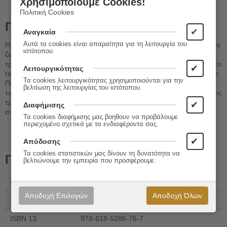
Χρησιμοποιούμε Cookies!
Πολιτική Cookies
Περιγραφή
✔
Αναγκαία
Αυτά τα cookies είναι απαραίτητα για τη λειτουργία του
Η Χιονάτη συνωμοτεί με τον κυνηγό του παλατιού, η μικρή Γοργόνα
ιστότοπου.
ζει με τον πρίγκιπά της στον βυθό, ο Μολυβένιος Στρατιώτης
τριγυρνά σε κακόφημα στέκια, ο Εγωιστής Γίγαντας ασχολείται με το
✔
Λειτουργικότητας
real estate, ο Ψεύτης Βοσκός γίνεται μεγιστάνας του πλούτου και ο
Τα cookies λειτουργικότητας χρησιμοποιούνται για την
Παπουτσωμένος Γάτος ο ιδρυτής του "Black Friday"... Οι ήρωες
βελτίωση της λειτουργίας του ιστότοπου.
των παραμυθιών εμφανίζονται κυριολεκτικά αγνώριστοι, σε αυτές τις
τριάντα μικρές ιστορίες που έρχονται να ανατρέψουν κάθε είδους
✔
Διαφήμισης
στερεότυπα.
Τα cookies διαφήμισης μας βοηθουν να προβάλουμε
περιεχομένο σχετικά με τα ενδιαφέροντα σας.
✔
Απόδοσης
Τα cookies στατιστικών μας δίνουν τη δυνατότητα να
Πληροφορίες
βελτιώνουμε την εμπειρία που προσφέρουμε.
Εκδόσεις:
Εκδόσεις Βακχικόν
Αποδοχή Επιλογών
Αποδοχή Όλων
ISBN:
618-5286-76-9
ISBN 13:
978-618-5286-76-7