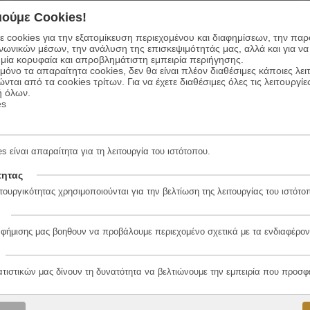
ούμε Cookies!
 cookies για την εξατομίκευση περιεχομένου και διαφημίσεων, την πα
20%
ινωνικών μέσων, την ανάλυση της επισκεψιμότητάς μας, αλλά και για να
μία κορυφαία και απροβλημάτιστη εμπειρία περιήγησης.
όνο τα απαραίτητα cookies, δεν θα είναι πλέον διαθέσιμες κάποιες λει
ώνται από τα cookies τρίτων. Για να έχετε διαθέσιμες όλες τις λειτουργίε
ή όλων.
es
s είναι απαραίτητα για τη λειτουργία του ιστότοπου.
Η σπηλιά του Δράκου
τητας
τουργικότητας χρησιμοποιούνται για την βελτίωση της λειτουργίας του ιστότο
8.80
€
Συγγραφέας:
Κώστας Στοφόρος
7.04
€
Εκδόσεις:
Κέδρος
αφήμισης μας βοηθουν να προβάλουμε περιεχομένο σχετικά με τα ενδιαφέρον
ΠΡΟΣΘΗΚΗ ΣΤΟ ΚΑΛΑΘΙ
ατιστικών μας δίνουν τη δυνατότητα να βελτιώνουμε την εμπειρία που προσφ