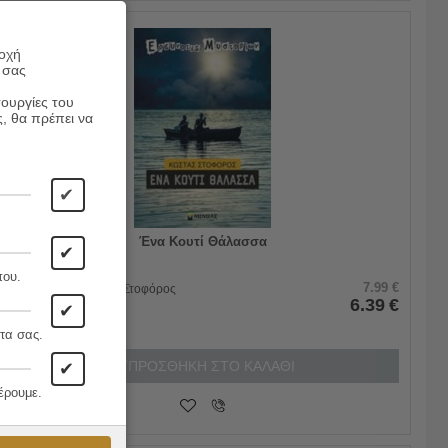
ροχή
20%
 σας
τουργίες του
ς, θα πρέπει να
✔
Ένα Κουτί Θάλασσα
✔
που.
7.99
€
Συγγραφέας:
Κώστας Στοφόρος
6.39
€
Εκδόσεις:
Μίνωας
✔
τα σας.
ΠΡΟΣΘΗΚΗ ΣΤΟ ΚΑΛΑΘΙ
✔
έρουμε.