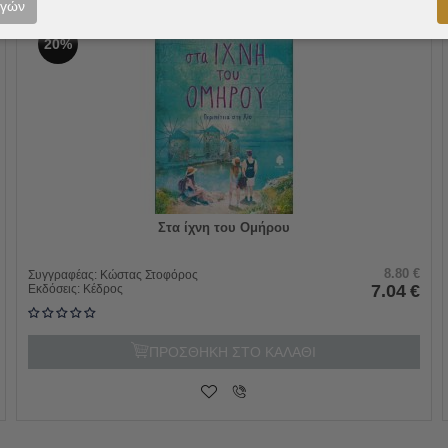
ογών
20%
Στα ίχνη του Ομήρου
8.80
€
Συγγραφέας:
Κώστας Στοφόρος
7.04
€
Εκδόσεις:
Κέδρος
ΠΡΟΣΘΗΚΗ ΣΤΟ ΚΑΛΑΘΙ