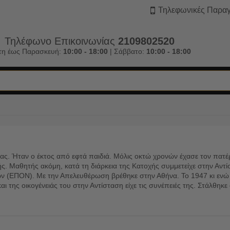
Τηλεφωνικές Παραγ
Τηλέφωνο Επικοινωνίας
2109802520
τη έως Παρασκευή:
10:00 - 18:00
| Σάββατο:
10:00 - 18:00
. Ήταν ο έκτος από εφτά παιδιά. Μόλις οκτώ χρονών έχασε τον πατέρα
ής. Μαθητής ακόμη, κατά τη διάρκεια της Κατοχής συμμετείχε στην Α
 (ΕΠΟΝ). Με την Απελευθέρωση βρέθηκε στην Αθήνα. Το 1947 κι ενώ 
και της οικογένειάς του στην Αντίσταση είχε τις συνέπειές της. Στάλθ