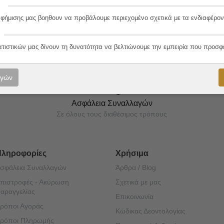
αφήμισης μας βοηθουν να προβάλουμε περιεχομένο σχετικά με τα ενδιαφέρον
ορές μας!
ατιστικών μας δίνουν τη δυνατότητα να βελτιώνουμε την εμπειρία που προσφ
ογών
Ασφάλεια Συναλλαγών
Σε όλους τους διαθέσιμος τρόπους
Πληροφορίες
Χρήσιμα
σφάλεια Συναλλαγών
Άρθρα / Blog
πιστροφές - Ακύρωση
Σχετικά με μας
αραγγελίας
Επικοινωνία
ρόποι Αγοράς
Κώδικας Δεοντολογίας
ρόποι Πληρωμής