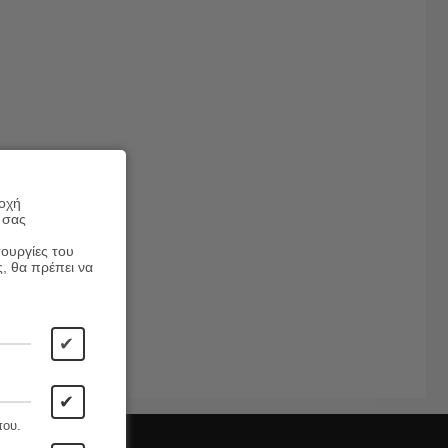
ροχή
 σας
τουργίες του
ς, θα πρέπει να
✔
✔
που.