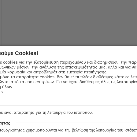
ούμε Cookies!
 cookies για την εξατομίκευση περιεχομένου και διαφημίσεων, την πα
ινωνικών μέσων, την ανάλυση της επισκεψιμότητάς μας, αλλά και για να
μία κορυφαία και απροβλημάτιστη εμπειρία περιήγησης.
όνο τα απαραίτητα cookies, δεν θα είναι πλέον διαθέσιμες κάποιες λει
ώνται από τα cookies τρίτων. Για να έχετε διαθέσιμες όλες τις λειτουργίε
ή όλων.
es
s είναι απαραίτητα για τη λειτουργία του ιστότοπου.
τητας
τουργικότητας χρησιμοποιούνται για την βελτίωση της λειτουργίας του ιστότο