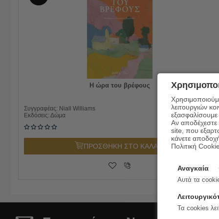
Χρησιμοποι
Η ώρα του βρέφους
Χρησιμοποιούμε
λειτουργιών κο
21.00
€
Συγγραφέας:
Niall Williams
εξασφαλίσουμε 
18.90
€
Εκδόσεις:
Δώμα
Αν αποδέχεστε μ
site, που εξαρτ
κάνετε αποδοχ
Πολιτική Cooki
ΠΡΟΣΘΗΚΗ ΣΤΟ ΚΑΛΑΘΙ
Αναγκαία
Αυτά τα cookie
Λειτουργικό
Τα cookies λει