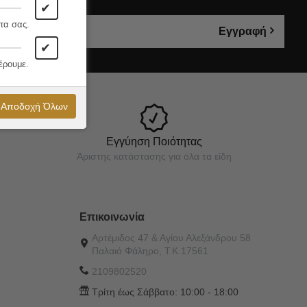
✔
τα σας.
Εγγραφή
✔
έρουμε.
Αποδοχή Όλων
Εγγύηση Ποιότητας
Άριστης κατάστασης για όλα τα είδη
Επικοινωνία
Αρτέμιδος 47 & Αγίου Αλεξάνδρου 58
Παλαιό Φάληρο, Τ.Κ.17561
2109802520
Τρίτη έως Σάββατο:
10:00 - 18:00