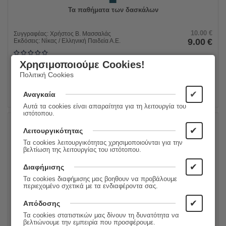
Τα παθήματα των δασκάλων
10.00
€
Συγγραφέας:
Χρήστος Β. Μασσαλάς
9.00
€
Εκδόσεις:
Νίκας / Ελληνική Παιδεία Α.Ε.
Χρησιμοποιούμε Cookies!
ΠΡΟΣΘΗΚΗ ΣΤΟ ΚΑΛΑΘΙ
Πολιτική Cookies
✔
Αναγκαία
Αυτά τα cookies είναι απαραίτητα για τη λειτουργία του
ιστότοπου.
✔
Λειτουργικότητας
10%
Τα cookies λειτουργικότητας χρησιμοποιούνται για την
βελτίωση της λειτουργίας του ιστότοπου.
✔
Διαφήμισης
Τα cookies διαφήμισης μας βοηθουν να προβάλουμε
περιεχομένο σχετικά με τα ενδιαφέροντα σας.
✔
Απόδοσης
Τα cookies στατιστικών μας δίνουν τη δυνατότητα να
βελτιώνουμε την εμπειρία που προσφέρουμε.