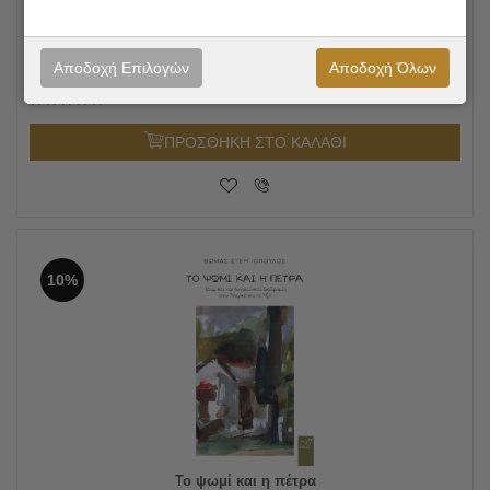
Ἡ φύση πρό ... τετελεσμένων. Σύζευξη Περιβαλλοντικῆς
Ψυχολογίας καί Συμβουλευτικῆς Ποιμαντικῆς γιά τήν ὑπέρ-
βαση τῆς οἰκολογικῆς κρίσης
25.00
€
Συγγραφέας:
Αθανάσιος Γ. Μελισσάρης
Αποδοχή Επιλογών
Αποδοχή Όλων
22.50
€
Εκδόσεις:
Νίκας / Ελληνική Παιδεία Α.Ε.
ΠΡΟΣΘΗΚΗ ΣΤΟ ΚΑΛΑΘΙ
10%
Το ψωμί και η πέτρα