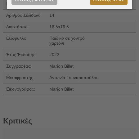
ISBN 13:
978-960-16-9917-2
Αριθμός Σελίδων:
14
Διαστάσεις:
16.5x16.5
Εξώφυλλο:
Παιδικό σε χοντρό
χαρτόνι
Έτος Έκδοσης:
2022
Συγγραφέας:
Marion Billet
Μεταφραστής:
Αντωνία Γουναροπούλου
Εικονογράφος:
Marion Billet
Κριτικές