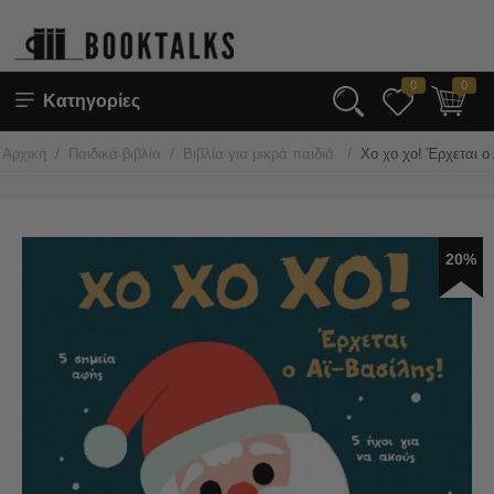
0
0
Κατηγορίες
/
/
/
Αρχική
Παιδικά βιβλία
Βιβλία για μικρά παιδιά
Χο χο χο! Έρχεται ο
20%