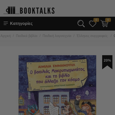
0
0
Κατηγορίες
/
/
/
/
Αρχική
Παιδικά βιβλία
Παιδική λογοτεχνία
Έλληνες συγγραφείς
20%