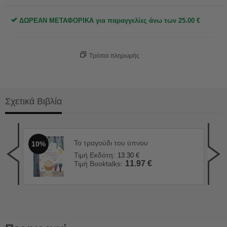
ΔΩΡΕΑΝ ΜΕΤΑΦΟΡΙΚΑ για παραγγελίες άνω των
25.00
€
Τρόποι πληρωμής
Σχετικά Βιβλία
Το τραγούδι του ύπνου
10%
Συμ
1
Τιμή Εκδότη:
13.30
€
Τιμ
11.97
€
Τιμή Booktalks:
Τιμ