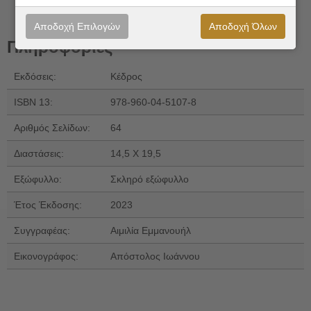
Αποδοχή Επιλογών
Αποδοχή Όλων
Πληροφορίες
Εκδόσεις:
Κέδρος
ISBN 13:
978-960-04-5107-8
Αριθμός Σελίδων:
64
Διαστάσεις:
14,5 Χ 19,5
Εξώφυλλο:
Σκληρό εξώφυλλο
Έτος Έκδοσης:
2023
Συγγραφέας:
Αιμιλία Εμμανουήλ
Εικονογράφος:
Απόστολος Ιωάννου