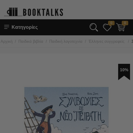
0
0
Κατηγορίες
/
/
/
/
Αρχική
Παιδικά βιβλία
Παιδική λογοτεχνία
Έλληνες συγγραφείς
10%