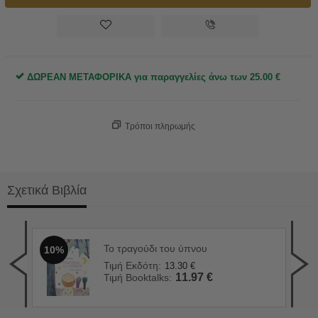
ΔΩΡΕΑΝ ΜΕΤΑΦΟΡΙΚΑ για παραγγελίες άνω των
25.00
€
Τρόποι πληρωμής
Σχετικά Βιβλία
Το τραγούδι του ύπνου
10%
Ποι
1
Τιμή Εκδότη:
13.30
€
Τιμ
11.97
€
Τιμή Booktalks:
Τιμ