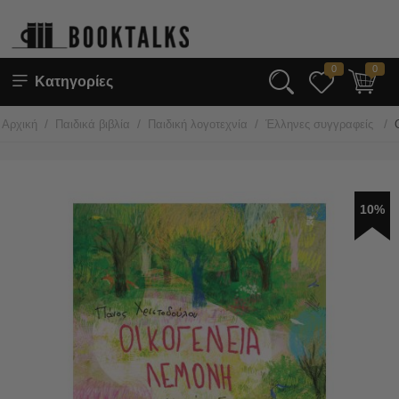
0
0
Κατηγορίες
/
/
/
/
Αρχική
Παιδικά βιβλία
Παιδική λογοτεχνία
Έλληνες συγγραφείς
10%