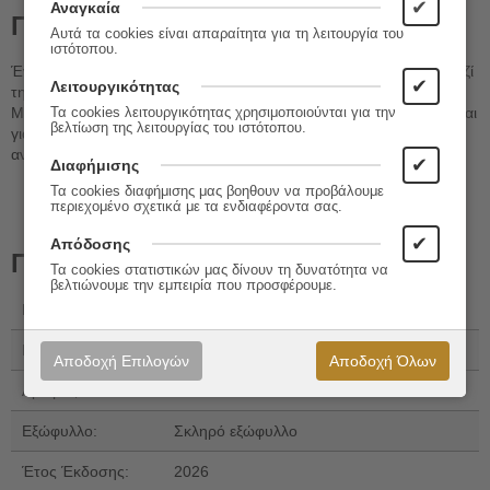
✔
Αναγκαία
Περιγραφή
Αυτά τα cookies είναι απαραίτητα για τη λειτουργία του
ιστότοπου.
Ένα μικρό δεντράκι γίνεται μέλος της οικογένειας Λεμονή και ζει μαζί
✔
Λειτουργικότητας
της όλα όσα σημαίνουν ζωή: χαρές, απώλειες, φόβους και ελπίδα.
Μια δυνατή, συγκινητική ιστορία για τη δύναμη της αναγέννησης και
Τα cookies λειτουργικότητας χρησιμοποιούνται για την
βελτίωση της λειτουργίας του ιστότοπου.
για εκείνα που όσο κι αν καούν, βρίσκουν πάντα τον τρόπο να
ανθίζουν ξανά.
✔
Διαφήμισης
Τα cookies διαφήμισης μας βοηθουν να προβάλουμε
περιεχομένο σχετικά με τα ενδιαφέροντα σας.
✔
Απόδοσης
Πληροφορίες
Τα cookies στατιστικών μας δίνουν τη δυνατότητα να
βελτιώνουμε την εμπειρία που προσφέρουμε.
Εκδόσεις:
Εκδόσεις Καστανιώτη
ISBN 13:
978-960-03-7511-4
Αποδοχή Επιλογών
Αποδοχή Όλων
Αριθμός Σελίδων:
32
Εξώφυλλο:
Σκληρό εξώφυλλο
Έτος Έκδοσης:
2026