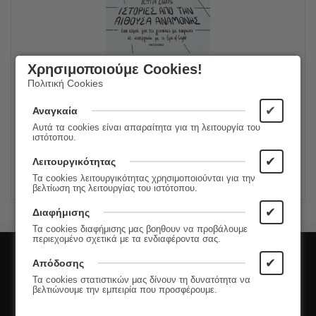
Ιστορίες από την αίθουσα αναμονής
Χρησιμοποιούμε Cookies!
Πολιτική Cookies
16.60
€
Συγγραφέας:
Γεωργία Ζάχαρη
14.94
€
Εκδόσεις:
Μεταίχμιο
✔
Αναγκαία
Αυτά τα cookies είναι απαραίτητα για τη λειτουργία του
ιστότοπου.
ΠΡΟΣΘΗΚΗ ΣΤΟ ΚΑΛΑΘΙ
✔
Λειτουργικότητας
Τα cookies λειτουργικότητας χρησιμοποιούνται για την
βελτίωση της λειτουργίας του ιστότοπου.
✔
Διαφήμισης
Τα cookies διαφήμισης μας βοηθουν να προβάλουμε
περιεχομένο σχετικά με τα ενδιαφέροντα σας.
Εγγραφή στο Newsletter
✔
Απόδοσης
Τα cookies στατιστικών μας δίνουν τη δυνατότητα να
βελτιώνουμε την εμπειρία που προσφέρουμε.
Μάθετε πρώτοι τις νέες κυκλοφορίες και τις
προσφορές μας!