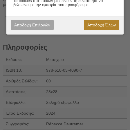
Τα cookies στατιστικών μας δίνουν τη δυνατότητα να
μαγευτικές εικόνες που μόνο εκείνη ξέρει να δημιουργεί.
βελτιώνουμε την εμπειρία που προσφέρουμε.
Συγγραφέας, Εικονογράφηση
: Rébecca Dautremer
Αποδοχή Επιλογών
Αποδοχή Όλων
Πληροφορίες
Εκδόσεις:
Μεταίχμιο
ISBN 13:
978-618-03-4090-7
Αριθμός Σελίδων:
60
Διαστάσεις:
28x28
Εξώφυλλο:
Σκληρό εξώφυλλο
Έτος Έκδοσης:
2024
Συγγραφέας:
Rébecca Dautremer