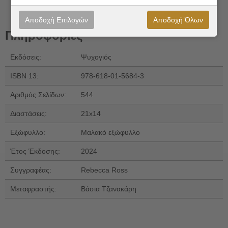
Αποδοχή Επιλογών
Αποδοχή Όλων
Πληροφορίες
Εκδόσεις:
Ψυχογιός
ISBN 13:
978-618-01-5684-3
Αριθμός Σελίδων:
544
Διαστάσεις:
21x14
Εξώφυλλο:
Μαλακό εξώφυλλο
Έτος Έκδοσης:
2024
Συγγραφέας:
Rebecca Ross
Μεταφραστής:
Βάσια Τζανακάρη