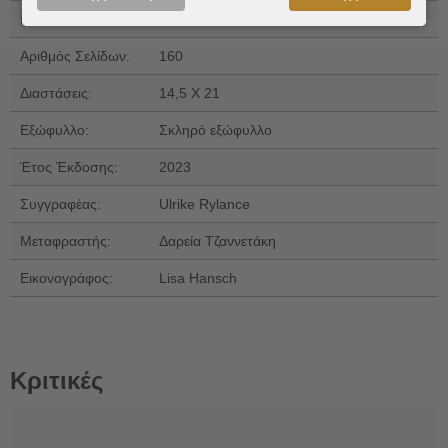
ISBN 13:
9786180334487
Αριθμός Σελίδων:
160
Διαστάσεις:
14,5 Χ 21
Εξώφυλλο:
Σκληρό εξώφυλλο
Έτος Έκδοσης:
2023
Συγγραφέας:
Ulrike Rylance
Μεταφραστής:
Δαρεία Τζαννετάκη
Εικονογράφος:
Lisa Hansch
Κριτικές