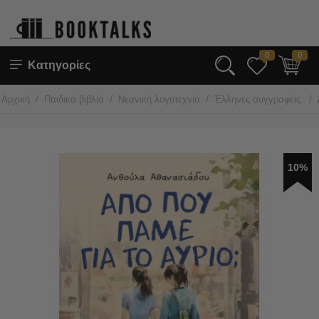
0
0
Κατηγορίες
/
/
/
/
Αρχική
Παιδικά βιβλία
Νεανική λογοτεχνία
Έλληνες συγγραφείς
10%