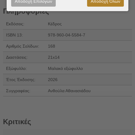
Αποδοχή Επιλογών
Αποδοχή Όλων
Πληροφορίες
Εκδόσεις:
Κέδρος
ISBN 13:
978-960-04-5584-7
Αριθμός Σελίδων:
168
Διαστάσεις:
21x14
Εξώφυλλο:
Μαλακό εξώφυλλο
Έτος Έκδοσης:
2026
Συγγραφέας:
Ανθούλα Αθανασιάδου
Κριτικές