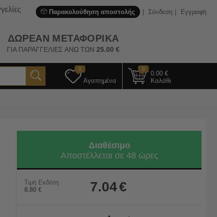
γελίες
Παρακολούθηση αποστολής
Σύνδεση
Εγγραφή
ΔΩΡΕΑΝ ΜΕΤΑΦΟΡΙΚΑ
ΓΙΑ ΠΑΡΑΓΓΕΛΙΕΣ ΑΝΩ ΤΩΝ
25.00
€
0
0
0.00
€
Αγαπημένα
Καλάθι
Διαθέσιμο
Αποστέλλεται σε 48 ώρες
Τιμή Εκδότη
7.04
€
8.80
€