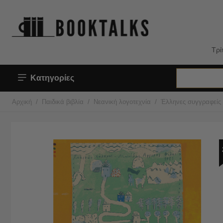
Τρί
Κατηγορίες
/
/
/
Αρχική
Παιδικά βιβλία
Νεανική λογοτεχνία
Έλληνες συγγραφείς