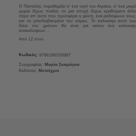
Ο Παντελής παραθερίζει σ’ ένα νησί του Αιγαίου, σ’ ένα μικρ
χωριό δίχως παιδιά, σε μια εποχή δίχως ερεθίσματα άλλ
πέρα απ’ αυτά που προσφέρει η φύση, ένα ραδιόφωνο ίσως
και τα χιλιοδιαβασμένα του κόμικς. Το καλοκαίρι αυτό τω
δέκα του χρόνων θα είναι για κείνον ένα καλοκαίρ
ανακαλύψεων…
Από 12 ετών.
Κωδικός:
9786180339987
Συγγραφέας:
Μαρία Σκαμάγκα
Εκδόσεις:
Μεταίχμιο