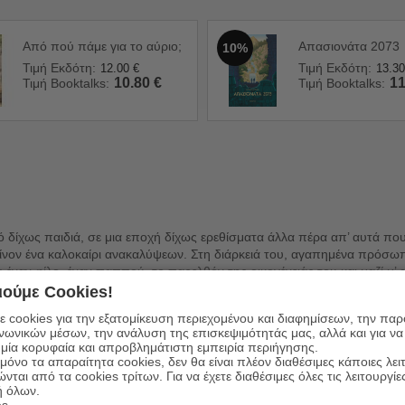
Από πού πάμε για το αύριο;
Απασιονάτα 2073
10%
Τιμή Εκδότη:
Τιμή Εκδότη:
12.00
€
13.30
10.80
€
11
Τιμή Booktalks:
Τιμή Booktalks:
ριό δίχως παιδιά, σε μια εποχή δίχως ερεθίσματα άλλα πέρα απ’ αυτά π
 κείνον ένα καλοκαίρι ανακαλύψεων. Στη διάρκειά του, αγαπημένα πρόσω
: έναν φίλο, έναν παππού, το παρελθόν της οικογένειάς του και μαζί μ’ 
ούμε Cookies!
ο μεγάλωμά μας, όταν κοιτάμε πίσω μας και συνειδητοποιούμε πως υπάρχ
 cookies για την εξατομίκευση περιεχομένου και διαφημίσεων, την πα
τορία. Συνάμα είναι και ένα αφήγημα για τις διαδικασίες που μας δένου
ινωνικών μέσων, την ανάλυση της επισκεψιμότητάς μας, αλλά και για να
μία κορυφαία και απροβλημάτιστη εμπειρία περιήγησης.
όνο τα απαραίτητα cookies, δεν θα είναι πλέον διαθέσιμες κάποιες λει
ώνται από τα cookies τρίτων. Για να έχετε διαθέσιμες όλες τις λειτουργίε
ή όλων.
es