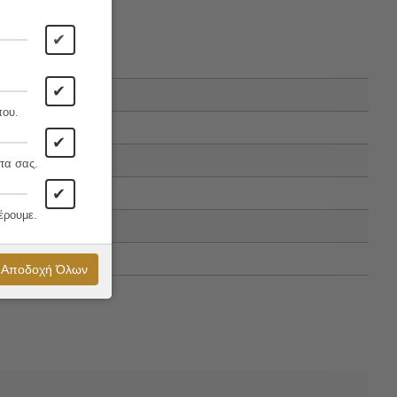
✔
✔
που.
✔
τα σας.
✔
έρουμε.
Αποδοχή Όλων