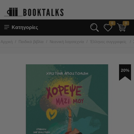
0
0
Κατηγορίες
/
/
/
/
Αρχική
Παιδικά βιβλία
Νεανική λογοτεχνία
Έλληνες συγγραφείς
20%