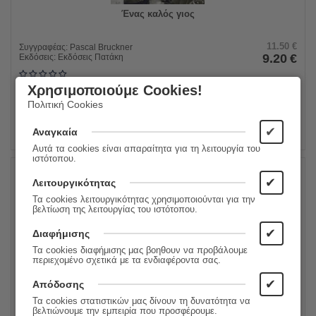
Ένας καλός γιος
11.50
€
Συγγραφέας:
Pascal Bruckner
9.20
€
Εκδόσεις:
Εκδόσεις Πατάκη
Χρησιμοποιούμε Cookies!
ΠΡΟΣΘΗΚΗ ΣΤΟ ΚΑΛΑΘΙ
Πολιτική Cookies
✔
Αναγκαία
Αυτά τα cookies είναι απαραίτητα για τη λειτουργία του
ιστότοπου.
✔
Λειτουργικότητας
20%
Τα cookies λειτουργικότητας χρησιμοποιούνται για την
βελτίωση της λειτουργίας του ιστότοπου.
✔
Διαφήμισης
Τα cookies διαφήμισης μας βοηθουν να προβάλουμε
περιεχομένο σχετικά με τα ενδιαφέροντα σας.
✔
Απόδοσης
Τα cookies στατιστικών μας δίνουν τη δυνατότητα να
βελτιώνουμε την εμπειρία που προσφέρουμε.