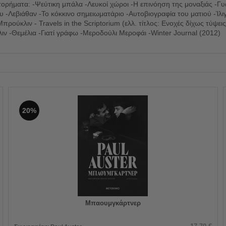
ορήματα: -Ψεύτικη μπάλα -Λευκοί χώροι -Η επινόηση της μοναξιάς -Γ
-Λεβιάθαν -Το κόκκινο σημειωματάριο -Αυτοβιογραφία του ματιού -Ίλιγ
ύκλιν - Travels in the Scriptorium (ελλ. τίτλος: Ενοχές δίχως τύψεις) 
ιν -Θεμέλια -Γιατί γράφω -Μεροδούλι Μεροφάι -Winter Journal (2012)
20%
Μπαουμγκάρτνερ