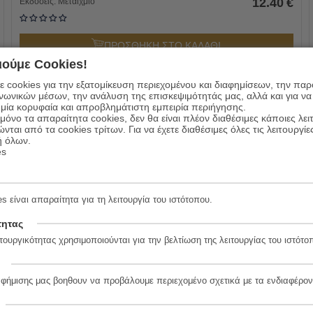
12.40
€
Εκδόσεις:
Μεταίχμιο
ΠΡΟΣΘΗΚΗ ΣΤΟ ΚΑΛΑΘΙ
ούμε Cookies!
 cookies για την εξατομίκευση περιεχομένου και διαφημίσεων, την πα
ινωνικών μέσων, την ανάλυση της επισκεψιμότητάς μας, αλλά και για να
μία κορυφαία και απροβλημάτιστη εμπειρία περιήγησης.
όνο τα απαραίτητα cookies, δεν θα είναι πλέον διαθέσιμες κάποιες λει
ώνται από τα cookies τρίτων. Για να έχετε διαθέσιμες όλες τις λειτουργίε
20%
ή όλων.
es
s είναι απαραίτητα για τη λειτουργία του ιστότοπου.
τητας
τουργικότητας χρησιμοποιούνται για την βελτίωση της λειτουργίας του ιστότο
Η επινόηση της μοναξιάς
αφήμισης μας βοηθουν να προβάλουμε περιεχομένο σχετικά με τα ενδιαφέρον
13.30
€
Συγγραφέας:
Paul Auster
10.65
€
Εκδόσεις:
Μεταίχμιο