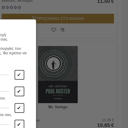
11.50
€
Εκδόσεις:
Μεταίχμιο
ΠΡΟΣΘΗΚΗ ΣΤΟ ΚΑΛΑΘΙ
ροχή
 σας
τουργίες του
ς, θα πρέπει να
20%
✔
✔
που.
Mr. Vertigo
✔
τα σας.
13.30
€
Συγγραφέας:
Paul Auster
✔
10.65
€
Εκδόσεις:
Μεταίχμιο