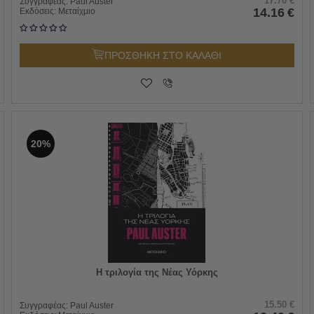
17.70
€
Συγγραφέας:
Paul Auster
14.16
€
Εκδόσεις:
Μεταίχμιο
ΠΡΟΣΘΗΚΗ ΣΤΟ ΚΑΛΑΘΙ
20%
Η τριλογία της Νέας Υόρκης
15.50
€
Συγγραφέας:
Paul Auster