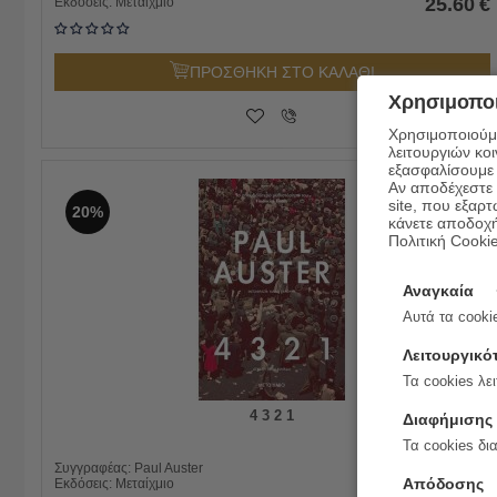
25.60
€
Εκδόσεις:
Μεταίχμιο
ΠΡΟΣΘΗΚΗ ΣΤΟ ΚΑΛΑΘΙ
Χρησιμοποι
Χρησιμοποιούμε
λειτουργιών κο
εξασφαλίσουμε 
Αν αποδέχεστε μ
site, που εξαρτ
20%
κάνετε αποδοχ
Πολιτική Cooki
Αναγκαία
Αυτά τα cookie
Λειτουργικό
Τα cookies λει
4 3 2 1
Διαφήμισης
Τα cookies δι
25.50
€
Συγγραφέας:
Paul Auster
Απόδοσης
20.40
€
Εκδόσεις:
Μεταίχμιο