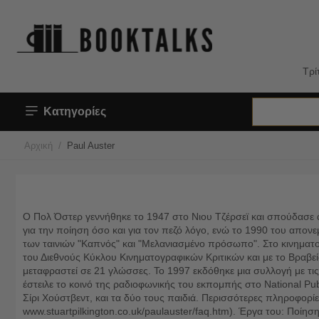
Τρί
Κατηγορίες
/
Αρχική
Paul Auster
Ο Πολ Όστερ γεννήθηκε το 1947 στο Νιου Τζέρσεϊ και σπούδασε αγγ
για την ποίηση όσο και για τον πεζό λόγο, ενώ το 1990 του απον
των ταινιών "Καπνός" και "Μελανιασμένο πρόσωπο". Στο κινηματoγ
του Διεθνούς Κύκλου Κινηματογραφικών Κριτικών και με το Βραβείο
μεταφραστεί σε 21 γλώσσες. Το 1997 εκδόθηκε μια συλλογή με τις
έστειλε το κοινό της ραδιοφωνικής του εκπομπής στο National Pub
Σίρι Χούστβεντ, και τα δύο τους παιδιά. Περισσότερες πληροφορίε
www.stuartpilkington.co.uk/paulauster/faq.htm). Έργα του: Ποί