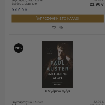
24.40
€
Συγγραφέας:
Paul Auster
21.96
€
Εκδόσεις:
Μεταίχμιο
ΠΡΟΣΘΗΚΗ ΣΤΟ ΚΑΛΑΘΙ
20%
Φλεγόμενο αγόρι
32.00
€
Συγγραφέας:
Paul Auster