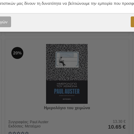
ατιστικών μας δίνουν τη δυνατότητα να βελτιώνουμε την εμπειρία που προσφ
ΠΡΟΣΘΗΚΗ ΣΤΟ ΚΑΛΑΘΙ
ογών
20%
Ημερολόγιο του χειμώνα
13.30
€
Συγγραφέας:
Paul Auster
10.65
€
Εκδόσεις:
Μεταίχμιο