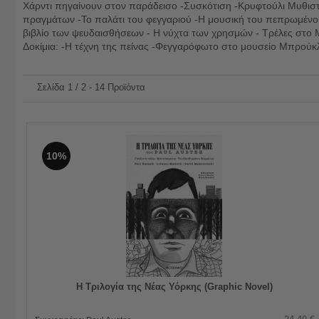
Χάρντι πηγαίνουν στον παράδεισο -Συσκότιση -Κρυφτούλι Μυθιστ
πραγμάτων -Το παλάτι του φεγγαριού -Η μουσική του πεπρωμένου 
βιβλίο των ψευδαισθήσεων - Η νύχτα των χρησμών - Τρέλες στο Μπρο
Δοκίμια: -Η τέχνη της πείνας -Φεγγαρόφωτο στο μουσείο Μπρούκλ
Σελίδα 1 / 2 - 14 Προϊόντα
10%
Η Τριλογία της Νέας Υόρκης (Graphic Novel)