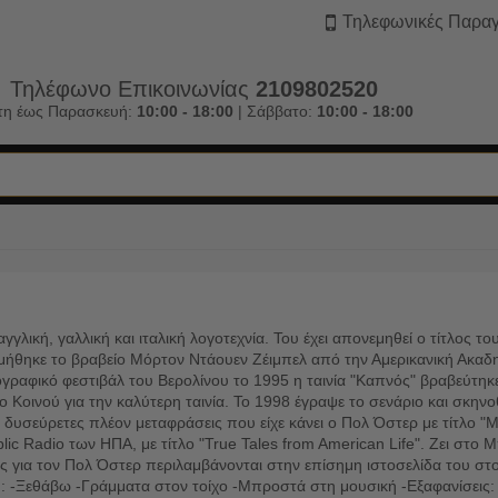
Τηλεφωνικές Παραγ
Τηλέφωνο Επικοινωνίας
2109802520
τη έως Παρασκευή:
10:00 - 18:00
| Σάββατο:
10:00 - 18:00
λική, γαλλική και ιταλική λογοτεχνία. Του έχει απονεμηθεί ο τίτλος τ
εμήθηκε το βραβείο Μόρτον Ντάουεν Ζέιμπελ από την Αμερικανική Ακαδη
ραφικό φεστιβάλ του Βερολίνου το 1995 η ταινία "Καπνός" βραβεύτηκε μ
 Κοινού για την καλύτερη ταινία. Το 1998 έγραψε το σενάριο και σκηνο
 δυσεύρετες πλέον μεταφράσεις που είχε κάνει ο Πολ Όστερ με τίτλο "
lic Radio των ΗΠΑ, με τίτλο "True Tales from American Life". Ζει στο
ς για τον Πολ Όστερ περιλαμβάνονται στην επίσημη ιστοσελίδα του στο
ηση: -Ξεθάβω -Γράμματα στον τοίχο -Μπροστά στη μουσική -Εξαφανίσεις