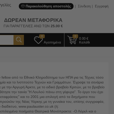
γελίες
Παρακολούθηση αποστολής
Σύνδεση
Εγγραφή
ΔΩΡΕΑΝ ΜΕΤΑΦΟΡΙΚΑ
ΓΙΑ ΠΑΡΑΓΓΕΛΙΕΣ ΑΝΩ ΤΩΝ
25.00
€
0
0
0.00
€
Αγαπημένα
Καλάθι
ου fellow από το Εθνικό Κληροδότημα των ΗΠΑ για τις Τέχνες τόσο
μία και το Ινστιτούτο Τεχνών και Γραμμάτων. Έγραψε τα σενάρια
ε την Αργυρή Άρκτο, με το ειδικό βραβείο Κριτών, με το βραβείο
θέτησε την ταινία "Η Λουλού πάνω στη γέφυρα". Το έργο του έχει
Μεταφράσεις" και το 2001 μια επιλογή από τα διηγήματα που
 Μπρούκλιν της Νέας Υόρκης με τη γυναίκα του, επίσης συγγραφέα,
 διαδίκτυο, www.paulauster.co.uk (ή:
: επιλεγμένα ποιήματα Θεατρικά Μονόπρακτα: -Ο Λόρελ και ο