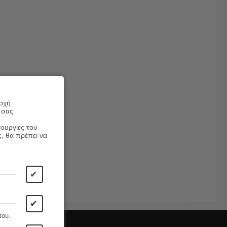
ροχή
 σας
τουργίες του
ς, θα πρέπει να
✔
✔
που.