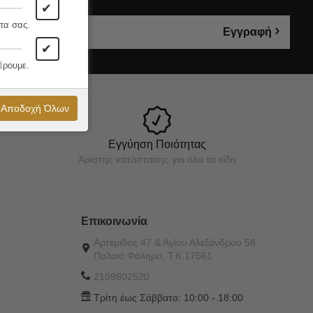
✔
τα σας.
Εγγραφή
✔
έρουμε.
Αποδοχή Όλων
Εγγύηση Ποιότητας
Άριστης κατάστασης για όλα τα είδη
Επικοινωνία
Αρτέμιδος 47 & Αγίου Αλεξάνδρου 58
Παλαιό Φάληρο, Τ.Κ.17561
2109802520
Τρίτη έως Σάββατο:
10:00 - 18:00