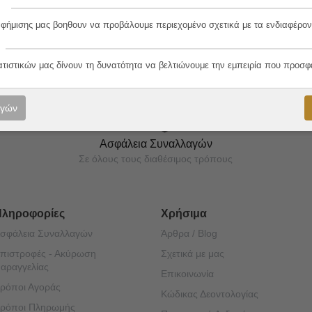
αφήμισης μας βοηθουν να προβάλουμε περιεχομένο σχετικά με τα ενδιαφέρον
ορές μας!
ατιστικών μας δίνουν τη δυνατότητα να βελτιώνουμε την εμπειρία που προσφ
ογών
Ασφάλεια Συναλλαγών
Σε όλους τους διαθέσιμος τρόπους
Πληροφορίες
Χρήσιμα
σφάλεια Συναλλαγών
Άρθρα / Blog
πιστροφές - Ακύρωση
Σχετικά με μας
αραγγελίας
Επικοινωνία
ρόποι Αγοράς
Κώδικας Δεοντολογίας
ρόποι Πληρωμής