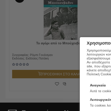
Χρησιμοποι
Το αγόρι από το Μπούχενβαλντ
Χρησιμοποιούμε
λειτουργιών κο
16.60
€
Συγγραφέας:
Ρόμπι Γουέισμαν
εξασφαλίσουμε 
13.28
€
Εκδόσεις:
Εκδόσεις Πατάκη
Αν αποδέχεστε μ
site, που εξαρτ
κάνετε αποδοχ
Πολιτική Cooki
ΠΡΟΣΘΗΚΗ ΣΤΟ ΚΑΛΑΘΙ
Αναγκαία
Αυτά τα cookie
Λειτουργικό
Τα cookies λει