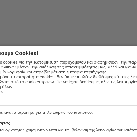
ούμε Cookies!
 cookies για την εξατομίκευση περιεχομένου και διαφημίσεων, την πα
ινωνικών μέσων, την ανάλυση της επισκεψιμότητάς μας, αλλά και για να
μία κορυφαία και απροβλημάτιστη εμπειρία περιήγησης.
όνο τα απαραίτητα cookies, δεν θα είναι πλέον διαθέσιμες κάποιες λει
ώνται από τα cookies τρίτων. Για να έχετε διαθέσιμες όλες τις λειτουργίε
ή όλων.
es
s είναι απαραίτητα για τη λειτουργία του ιστότοπου.
τητας
τουργικότητας χρησιμοποιούνται για την βελτίωση της λειτουργίας του ιστότο