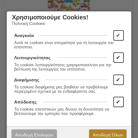
100 Παιχνίδια Για Ευχάριστες Ώρες Στο Αυτοκίνητο
Χρησιμοποιούμε Cookies!
Πολιτική Cookies
8.80
€
Συγγραφέας:
Sam Smith
7.05
€
Εκδόσεις:
Μεταίχμιο
✔
Αναγκαία
Αυτά τα cookies είναι απαραίτητα για τη λειτουργία του
ιστότοπου.
ΠΡΟΣΘΗΚΗ ΣΤΟ ΚΑΛΑΘΙ
✔
Λειτουργικότητας
Τα cookies λειτουργικότητας χρησιμοποιούνται για την
βελτίωση της λειτουργίας του ιστότοπου.
✔
Διαφήμισης
Τα cookies διαφήμισης μας βοηθουν να προβάλουμε
20%
περιεχομένο σχετικά με τα ενδιαφέροντα σας.
✔
Απόδοσης
Τα cookies στατιστικών μας δίνουν τη δυνατότητα να
βελτιώνουμε την εμπειρία που προσφέρουμε.
Αποδοχή Επιλογών
Αποδοχή Όλων